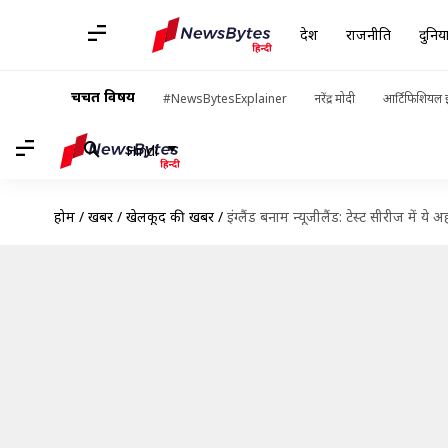
देश
राजनीति
दुनिय
चर्चित विषय
#NewsBytesExplainer
नरेंद्र मोदी
आर्टिफिशियल इ
Hindi
होम
/
खबरें
/
खेलकूद की खबरें
/
इंग्लैंड बनाम न्यूजीलैंड: टेस्ट सीरीज में ये