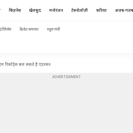
ा
बिज़नेस
खेलकूद
मनोरंजन
टेक्नोलॉजी
करियर
अजब-गज
ंटेलिजेंस
क्रिकेट समाचार
राहुल गांधी
 अहम रिकॉर्ड्स बना सकते हैं एंडरसन
ADVERTISEMENT