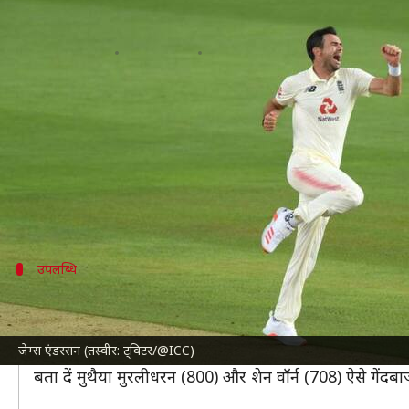
इंग्लैंड बनाम न्यूजीलैंड: टेस्ट सीरीज मे
लेखन
May 27, 2022
10:36 am
अंकित पसबोला
क्या है खबर?
इंग्लैंड क्रिकेट टीम
2 जून से शुरू होने वाली तीन मैचों की टेस्
लॉर्ड्स, ट्रेंट ब्रिज और हेडिंग्ले क्रमशः तीन मैचों की मेजबानी कर
इस टेस्ट सीरीज के लिए अनुभवी गेंदबाज जेम्स एंडरसन को इंग
उपलब्धि
650 टेस्ट विकेट पूरे कर सकते हैं एंडरसन
एंडरसन
ने अब तक 169 टेस्ट में 26.58 की औसत से 640 विकेट 
जेम्स एंडरसन (तस्वीर: ट्विटर/@ICC)
वह 650 या उससे अधिक टेस्ट विकेट के साथ पहले तेज गेंदबाज
बता दें मुथैया मुरलीधरन (800) और शेन वॉर्न (708) ऐसे गेंदबाज 