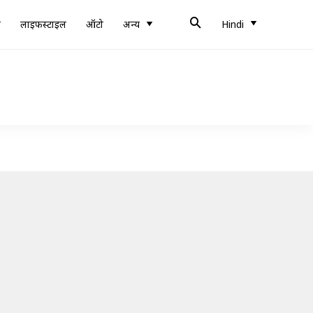
ब
लाइफस्टाइल
ऑटो
अन्य
Hindi