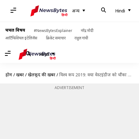
अन्य
Hindi
चर्चित विषय
#NewsBytesExplainer
नरेंद्र मोदी
आर्टिफिशियल इंटेलिजेंस
क्रिकेट समाचार
राहुल गांधी
Hindi
होम
/
खबरें
/
खेलकूद की खबरें
/
विश्व कप 2019: क्या वेस्टइंडीज को चौंका पाएगी बांग्लादेश? जानें ड्रीम इलेवन और संभावित टीमें
ADVERTISEMENT