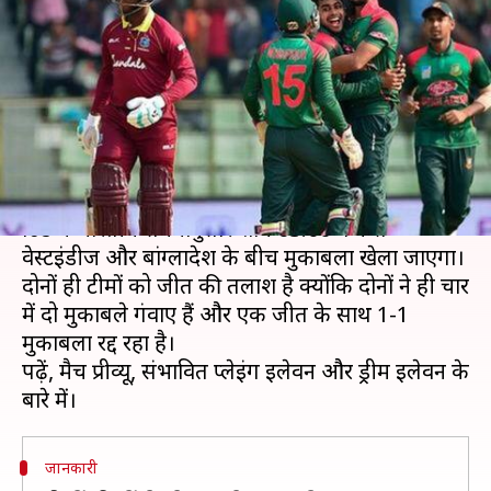
चौंका पाएगी बांग्लादेश? जानें ड्रीम
इलेवन और संभावित टीमें
लेखन
Jun 17, 2019
09:35 am
Neeraj Pandey
क्या है खबर?
17 जून, सोमवार को टॉन्टन के कूपर एसोसिएट्स काउंटी
ग्राउंड में भारतीय समयानुसार शाम 03:00 बजे से
वेस्टइंडीज और बांग्लादेश के बीच मुकाबला खेला जाएगा।
दोनों ही टीमों को जीत की तलाश है क्योंकि दोनों ने ही चार
में दो मुकाबले गंवाए हैं और एक जीत के साथ 1-1
मुकाबला रद्द रहा है।
पढ़ें, मैच प्रीव्यू, संभावित प्लेइंग इलेवन और ड्रीम इलेवन के
जानकारी