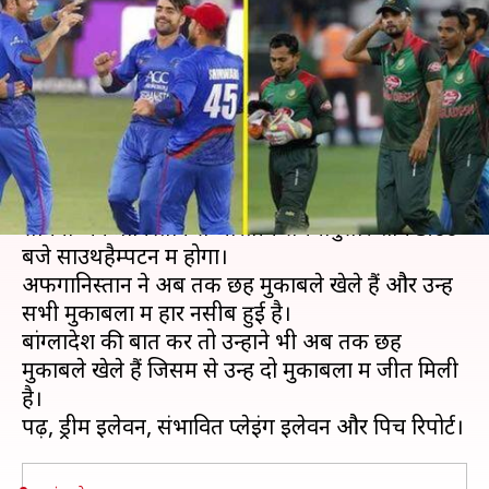
बुलंद अफगानिस्तान, जानें ड्रीम
इलेवन और पिच रिपोर्ट
लेखन
Jun 23, 2019
06:55 pm
Neeraj Pandey
क्या है खबर?
विश्व कप 2019 के 31वें मैच में 24 जून को बांग्लादेश का
सामना अफगानिस्तान से भारतीय समयानुसार शाम 3:00
बजे साउथहैम्पटन में होगा।
अफगानिस्तान ने अब तक छह मुकाबले खेले हैं और उन्हें
सभी मुकाबलों में हार नसीब हुई है।
बांग्लादेश की बात करें तो उन्होंने भी अब तक छह
मुकाबले खेले हैं जिसमें से उन्हें दो मुकाबलों में जीत मिली
है।