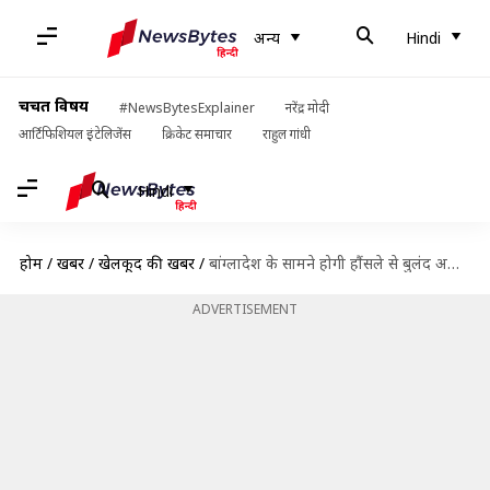
अन्य
Hindi
चर्चित विषय
#NewsBytesExplainer
नरेंद्र मोदी
आर्टिफिशियल इंटेलिजेंस
क्रिकेट समाचार
राहुल गांधी
Hindi
होम
/
खबरें
/
खेलकूद की खबरें
/
बांग्लादेश के सामने होगी हौंसले से बुलंद अफगानिस्तान, जानें ड्रीम इलेवन और पिच रिपोर्ट
ADVERTISEMENT