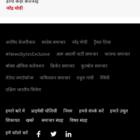
होगी कड़ी कार्रवाई
नरेंद्र मोदी
अरविंद केजरीवाल
कांग्रेस समाचार
नरेंद्र मोदी
ट्रैवल टिप्स
#NewsBytesExclusive
आम आदमी पार्टी समाचार
भाजपा समाचार
बॉक्स ऑफिस कलेक्शन
क्रिकेट समाचार
फुटबॉल समाचार
लेटेस्ट स्मार्टफोन्स
पाकिस्तान समाचार
राहुल गांधी
रेसिपी
दक्षिण भारतीय सिनेमा
हमारे बारे में
प्राइवेसी पॉलिसी
नियम
हमसे संपर्क करें
हमारे उसूल
शिकायत
खबरें
समाचार संग्रह
विषय संग्रह
हमें फॉलो करें