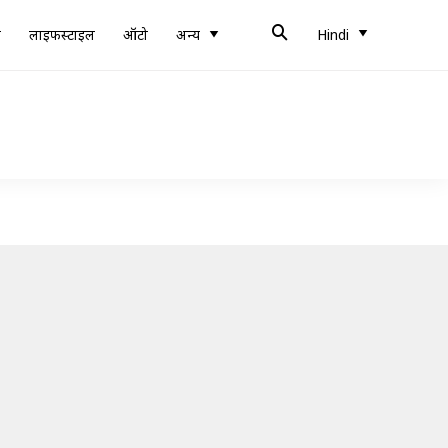
ब
लाइफस्टाइल
ऑटो
अन्य
Hindi