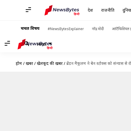
देश
राजनीति
दुनिय
चर्चित विषय
#NewsBytesExplainer
नरेंद्र मोदी
आर्टिफिशियल इ
Hindi
होम
/
खबरें
/
खेलकूद की खबरें
/
ब्रेंडन मैकुलम ने बेन स्टोक्स को संन्यास 