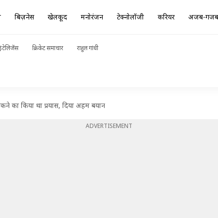
ा
बिज़नेस
खेलकूद
मनोरंजन
टेक्नोलॉजी
करियर
अजब-गज
ंटेलिजेंस
क्रिकेट समाचार
राहुल गांधी
से रोकने का किया था प्रयास, दिया अहम बयान
ADVERTISEMENT