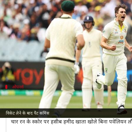
एशेज 2021-22, तीसरा टेस्ट: मजबूूत स्थ
लेखन
Dec 26, 2021
01:32 pm
Neeraj Pandey
क्या है खबर?
ऑस्ट्रेलिया और इंग्लैंड के बीच खेले जा रहे तीसरे
एशेज
टेस्ट
पर समाप्त हुई थी।
इसके जवाब में दिन का खेल समाप्त होने तक ऑस्ट्रेलिया ने
ओपनर्स
एक बार फिर इंग्लैंड को अच्छी शुरुआत नहीं द
पहले दो मैचों में ओपनर्स से अच्छी शुरुआत नहीं मिलने के कार
विकेट लेने के बाद पैट कमिंस
सका।
चार रन के स्कोर पर हसीब हमीद खाता खोले बिना पवेलियन ल