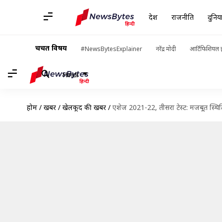
देश
राजनीति
दुनिय
चर्चित विषय
#NewsBytesExplainer
नरेंद्र मोदी
आर्टिफिशियल इ
Hindi
होम
/
खबरें
/
खेलकूद की खबरें
/
एशेज 2021-22, तीसरा टेस्ट: मजबूूत स्थिति