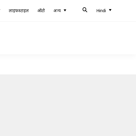
ब
लाइफस्टाइल
ऑटो
अन्य
Hindi