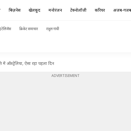
ा
बिज़नेस
खेलकूद
मनोरंजन
टेक्नोलॉजी
करियर
अजब-गज
ंटेलिजेंस
क्रिकेट समाचार
राहुल गांधी
 में ऑस्ट्रेलिया, ऐसा रहा पहला दिन
ADVERTISEMENT