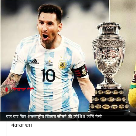
कोपा अमेरिका फाइनल: अर्जेंटीना के साम
लेखन
Jul 10, 2021
06:00 pm
Neeraj Pandey
क्या है खबर?
कोपा अमेरिका के 2021 संस्करण में साउथ अमेरिका की दो 
जाएगा।
अर्जेंटीना के साथ अपना पहला खिताब जीतने की कोशिश में 
लियोनल मेसी
तीन कोपा अमेरिका फाइनल का हिस्सा रह चुके ह
कोपा अमेरिका का यह संस्करण मेसी का अर्जेंटीना के साथ 10वा
एक बार फिर अंतरराष्ट्रीय खिताब जीतने की कोशिश करेंगे मेसी
साउथ अमेरिका के इस टूर्नामेंट में मेसी तीन बार उपविजेता रह
गंवाया था।