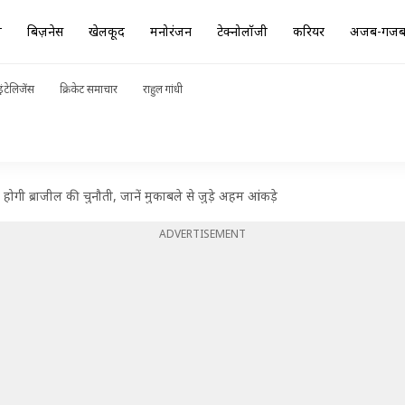
ा
बिज़नेस
खेलकूद
मनोरंजन
टेक्नोलॉजी
करियर
अजब-गज
ंटेलिजेंस
क्रिकेट समाचार
राहुल गांधी
होगी ब्राजील की चुनौती, जानें मुकाबले से जुड़े अहम आंकड़े
ADVERTISEMENT