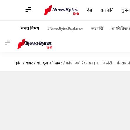
देश
राजनीति
दुनिय
चर्चित विषय
#NewsBytesExplainer
नरेंद्र मोदी
आर्टिफिशियल इ
Hindi
होम
/
खबरें
/
खेलकूद की खबरें
/
कोपा अमेरिका फाइनल: अर्जेंटीना के सामने 