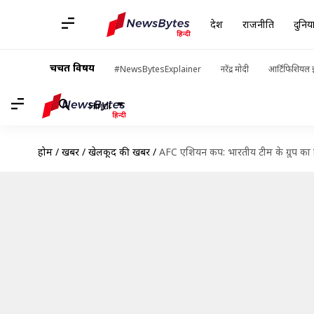
देश
राजनीति
दुनिय
चर्चित विषय
#NewsBytesExplainer
नरेंद्र मोदी
आर्टिफिशियल इ
Hindi
होम
/
खबरें
/
खेलकूद की खबरें
/
AFC एशियन कप: भारतीय टीम के ग्रुप का 