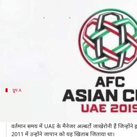
AFC एशियन कप: भारतीय टीम के ग्रुप 
लेखन
Jan 02, 2019
05:37 pm
Neeraj Pandey
क्या है खबर?
AFC एशियन कप के 16 संस्करण हो चुके हैं और 17वें संस्कर
इस बार UAE में खेले जाने वाले एशियन कप में भारतीय फु
इससे पहले की टूर्नामेंट शुरु हो आप भारतीय टीम के ग्रुप का
ग्रुप A
सबसे बढ़िया रैंकिंग वाली टीम है UAE
ग्रुप A में इंडिया के साथ मेजबान देश यूनाइटेड अरब अमीरात (UA
1996 में हुए टूर्नामेंट में UAE दूसरे स्थान पर रही थी लेकिन कभी
वर्तमान समय में UAE के मैनेजर अल्बर्टो जाखेरोनी हैं जिन्हों
2011 में उन्होंने जापान को यह खिताब जिताया था।