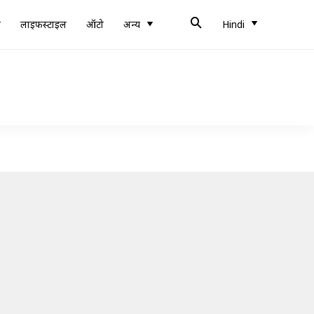
ब
लाइफस्टाइल
ऑटो
अन्य
Hindi