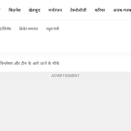
ा
बिज़नेस
खेलकूद
मनोरंजन
टेक्नोलॉजी
करियर
अजब-गज
ंटेलिजेंस
क्रिकेट समाचार
राहुल गांधी
विश्लेषण और टीम के आगे जाने के मौके
ADVERTISEMENT