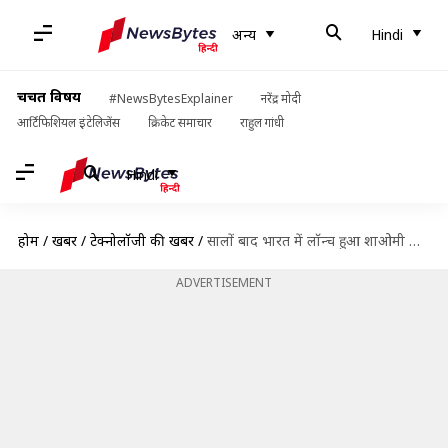
अन्य
Hindi
चर्चित विषय
#NewsBytesExplainer
नरेंद्र मोदी
आर्टिफिशियल इंटेलिजेंस
क्रिकेट समाचार
राहुल गांधी
Hindi
होम
/
खबरें
/
टेक्नोलॉजी की खबरें
/
सालों बाद भारत में लॉन्च हुआ शाओमी का टैबलेट, जानिए कीमत और फीचर्स
ADVERTISEMENT