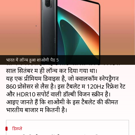
शाओमी का टैबलेट, जानिए कीमत
और फीचर्स
लेखन
Apr 28, 2022
09:39 am
रोहित राजपूत
क्या है खबर?
शाओमी
कंपनी ने भारत में अपना नया टैब शाओमी टैब 5
भारत में लॉन्च हुआ शाओमी पैड 5
लॉन्च कर दिया है। यह टैबलेट ग्लोबल मार्केट में पिछले
साल सितंबर में ही लॉन्च कर दिया गया था।
यह एक प्रीमियम डिवाइस है, जो क्वालकॉम स्नेपड्रैगन
860 प्रोसेसर से लैस है। इस टैबलेट में 120Hz रिफ्रेश रेट
और HDR10 सपोर्ट वाली डॉल्बी विजन स्क्रीन है।
आइए जानते हैं कि शाओमी के इस टैबलेट की कीमत
डिस्प्ले