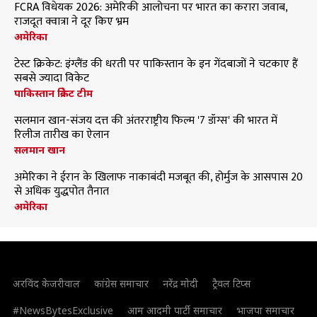
FCRA विधेयक 2026: अमेरिकी आलोचना पर भारत का करारा जवाब,
राजदूत क्वात्रा ने दूर किए भ्रम
अमेरिका
टेस्ट क्रिकेट: इंग्लैंड की धरती पर पाकिस्तान के इन गेंदबाजों ने चटकाए हैं
सबसे ज्यादा विकेट
पाकिस्तान क्रिकेट टीम
सलमान खान-संजय दत्त की अंतरराष्ट्रीय फिल्म '7 डॉग्स' की भारत में
रिलीज तारीख का ऐलान
सलमान खान
अमेरिका ने ईरान के खिलाफ नाकाबंदी मजबूत की, होर्मुज के आसपास 20
से अधिक युद्धपोत तैनात
अमेरिका
अरविंद केजरीवाल
कांग्रेस समाचार
नरेंद्र मोदी
ट्रैवल टिप्स
#NewsBytesExclusive
आम आदमी पार्टी समाचार
भाजपा समाचार