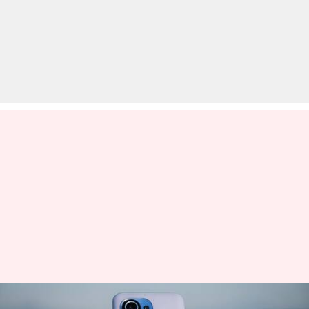
शाओमी 8 फरवरी को लॉन्च कर