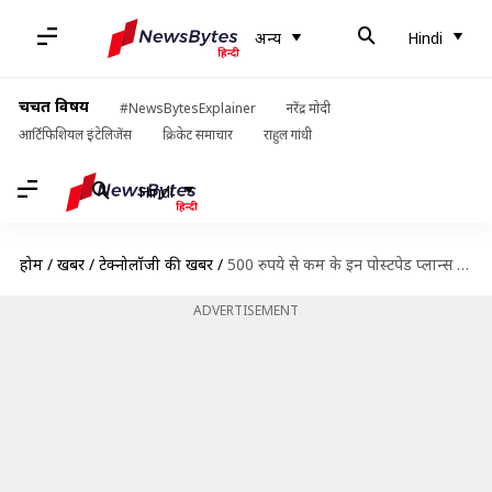
अन्य
Hindi
चर्चित विषय
#NewsBytesExplainer
नरेंद्र मोदी
आर्टिफिशियल इंटेलिजेंस
क्रिकेट समाचार
राहुल गांधी
Hindi
होम
/
खबरें
/
टेक्नोलॉजी की खबरें
/
500 रुपये से कम के इन पोस्टपेड प्लान्स में मिलता है OTT प्लेटफॉर्म्स का फ्री सब्सक्रिप्शन
ADVERTISEMENT