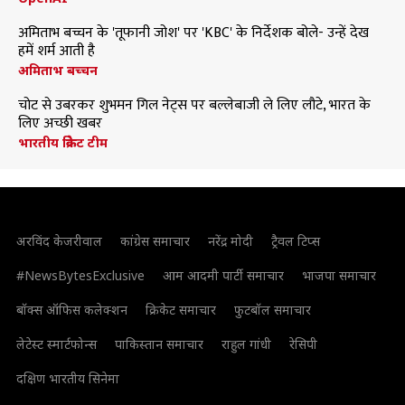
अमिताभ बच्चन के 'तूफानी जोश' पर 'KBC' के निर्देशक बोले- उन्हें देख
हमें शर्म आती है
अमिताभ बच्चन
चोट से उबरकर शुभमन गिल नेट्स पर बल्लेबाजी ले लिए लौटे, भारत के
लिए अच्छी खबर
भारतीय क्रिकेट टीम
अरविंद केजरीवाल
कांग्रेस समाचार
नरेंद्र मोदी
ट्रैवल टिप्स
#NewsBytesExclusive
आम आदमी पार्टी समाचार
भाजपा समाचार
बॉक्स ऑफिस कलेक्शन
क्रिकेट समाचार
फुटबॉल समाचार
लेटेस्ट स्मार्टफोन्स
पाकिस्तान समाचार
राहुल गांधी
रेसिपी
दक्षिण भारतीय सिनेमा