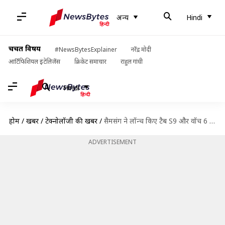
अन्य
Hindi
चर्चित विषय
#NewsBytesExplainer
नरेंद्र मोदी
आर्टिफिशियल इंटेलिजेंस
क्रिकेट समाचार
राहुल गांधी
Hindi
होम
/
खबरें
/
टेक्नोलॉजी की खबरें
/
सैमसंग ने लॉन्च किए टैब S9 और वॉच 6 सीरीज, जानिए कीमत और फीचर्स
ADVERTISEMENT