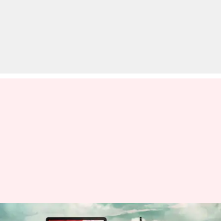
सैमसंग ने लॉन्च किए टैब S9 और