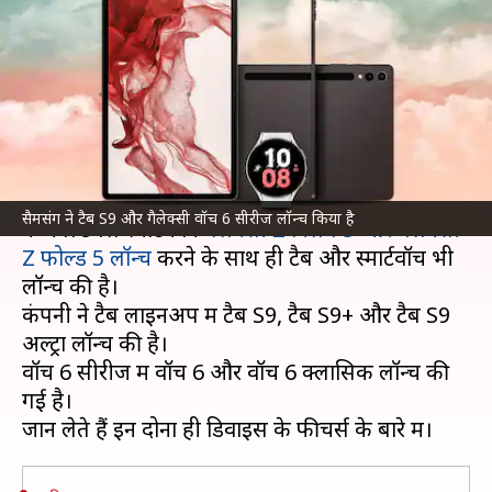
वॉच 6 सीरीज, जानिए कीमत और
फीचर्स
लेखन
Jul 26, 2023
05:47 pm
रजनीश
क्या है खबर?
सैमसंग
ने गैलेक्सी अनपैक्ड इवेंट में अपने पांचवें जनरेशन
सैमसंग ने टैब S9 और गैलेक्सी वॉच 6 सीरीज लॉन्च किया है
के फोल्डेबल स्मार्टफोन
गैलेक्सी Z फ्लिप 5 और गैलेक्सी
Z फोल्ड 5 लॉन्च
करने के साथ ही टैब और स्मार्टवॉच भी
लॉन्च की है।
कंपनी ने टैब लाइनअप में टैब S9, टैब S9+ और टैब S9
अल्ट्रा लॉन्च की है।
वॉच 6 सीरीज में वॉच 6 और वॉच 6 क्लासिक लॉन्च की
गई है।