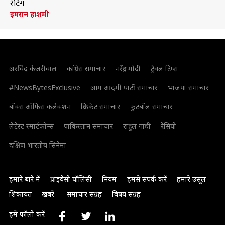
रेटिंग
इमरान हाशमी
अरविंद केजरीवाल
कांग्रेस समाचार
नरेंद्र मोदी
ट्रैवल टिप्स
#NewsBytesExclusive
आम आदमी पार्टी समाचार
भाजपा समाचार
बॉक्स ऑफिस कलेक्शन
क्रिकेट समाचार
फुटबॉल समाचार
लेटेस्ट स्मार्टफोन्स
पाकिस्तान समाचार
राहुल गांधी
रेसिपी
दक्षिण भारतीय सिनेमा
हमारे बारे में
प्राइवेसी पॉलिसी
नियम
हमसे संपर्क करें
हमारे उसूल
शिकायत
खबरें
समाचार संग्रह
विषय संग्रह
हमें फॉलो करें