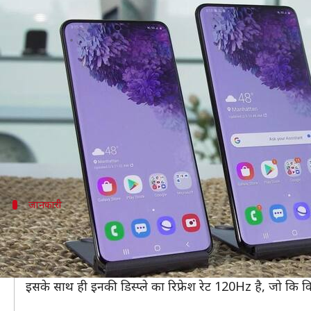
सैमसंग गैलेक्सी S20 सीरीज के तीनों स्म
लेखन
Jan 12, 2021
10:44 am
मोना दीक्षित
क्या है खबर?
आने वाले समय में सैमसंग अपनी नई सीरीज S21 लॉन्च करने
इससे पहले सैमसंग ने S20 सीरीज के सभी स्मार्टफोन्स S20
हालांकि, नए दाम केवल ऑफलाइन यानी स्टोर्स के लिए लागू
जानकारी
फिंगरप्रिंट से लैस हैं तीनों स्मार्टफोन्स
सैमसंग गैलेक्सी S20, S20+ और S20 अल्ट्रा में इन डिस्प्ले फिंगर
जानकारी के लिए बता दें कि सैमसंग गैलेक्सी S20 में 6.2 की इं
इसके साथ ही इनकी डिस्प्ले का रिफ्रेश रेट 120Hz है, जो कि कि