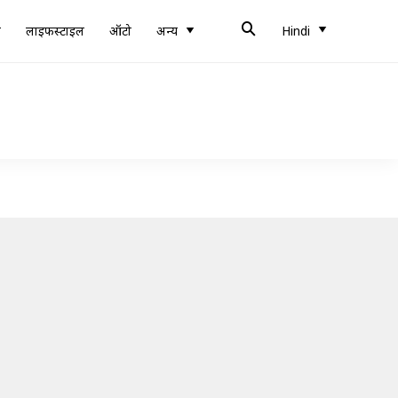
ब
लाइफस्टाइल
ऑटो
अन्य
Hindi