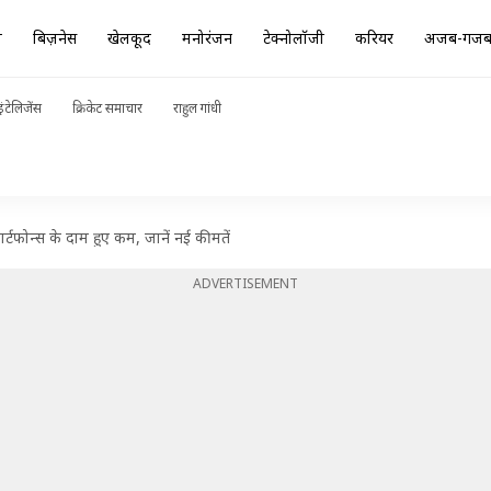
ा
बिज़नेस
खेलकूद
मनोरंजन
टेक्नोलॉजी
करियर
अजब-गज
ंटेलिजेंस
क्रिकेट समाचार
राहुल गांधी
ार्टफोन्स के दाम हुए कम, जानें नई कीमतें
ADVERTISEMENT