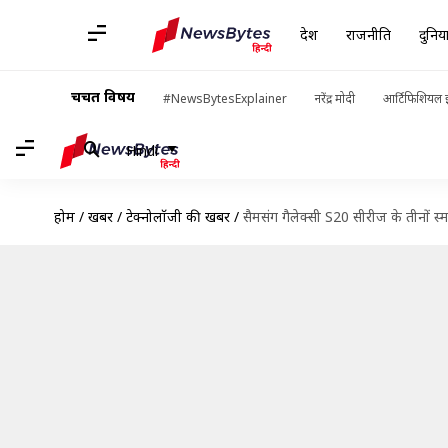
देश
राजनीति
दुनिय
चर्चित विषय
#NewsBytesExplainer
नरेंद्र मोदी
आर्टिफिशियल इ
Hindi
होम
/
खबरें
/
टेक्नोलॉजी की खबरें
/
सैमसंग गैलेक्सी S20 सीरीज के तीनों स्म