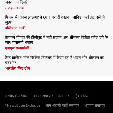
जनता का दिल?
राजकुमार राव
फिल्म 'मैं वापस आऊंगा' ने OTT पर दी दस्तक, जानिए कहां उठा सकेंगे
लुत्फ
इम्तियाज अली
प्रियंका चोपड़ा की हॉलीवुड में बड़ी छलांग, अब ऑस्कर विजेता रसेल क्रो के
साथ मचाएंगी धमाल
एसएस राजामौली
टेस्ट क्रिकेट: गॉल क्रिकेट स्टेडियम में कैसा रहा है भारत और श्रीलंका का
प्रदर्शन?
भारतीय क्रिकेट टीम
अरविंद केजरीवाल
कांग्रेस समाचार
नरेंद्र मोदी
ट्रैवल टिप्स
#NewsBytesExclusive
आम आदमी पार्टी समाचार
भाजपा समाचार