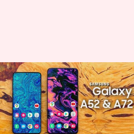
सैमसंग गैलेक्सी A52 और A72 की
कीमतों का हुआ खुलासा, जानिए
फीचर्स
लेखन
Jan 27, 2021
12:22 pm
मोना दीक्षित
क्या है खबर?
सैमसंग जल्द ही अपने दो नए स्मार्टफोन्स गैलेक्सी A52