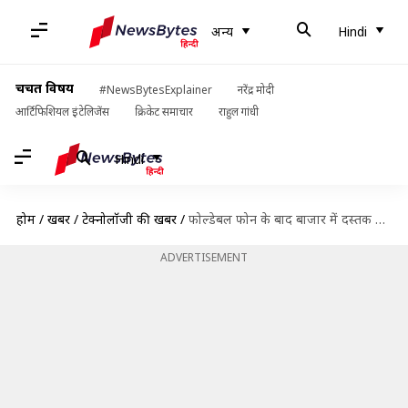
अन्य
Hindi
चर्चित विषय
#NewsBytesExplainer
नरेंद्र मोदी
आर्टिफिशियल इंटेलिजेंस
क्रिकेट समाचार
राहुल गांधी
Hindi
होम
/
खबरें
/
टेक्नोलॉजी की खबरें
/
फोल्डेबल फोन के बाद बाजार में दस्तक दे सकती है फोल्डेबल टैबलेट
ADVERTISEMENT