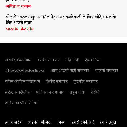
हमें शर्म आती है
अमिताभ बच्चन
चोट से उबरकर शुभमन गिल नेट्स पर बल्लेबाजी ले लिए लौटे, भारत के
लिए अच्छी खबर
भारतीय क्रिकेट टीम
अरविंद केजरीवाल
कांग्रेस समाचार
नरेंद्र मोदी
ट्रैवल टिप्स
#NewsBytesExclusive
आम आदमी पार्टी समाचार
भाजपा समाचार
बॉक्स ऑफिस कलेक्शन
क्रिकेट समाचार
फुटबॉल समाचार
लेटेस्ट स्मार्टफोन्स
पाकिस्तान समाचार
राहुल गांधी
रेसिपी
दक्षिण भारतीय सिनेमा
हमारे बारे में
प्राइवेसी पॉलिसी
नियम
हमसे संपर्क करें
हमारे उसूल