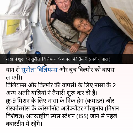
शुरू, नासा ने क्रू-9 मिशन अंतरिक्ष
यात्रियों ने किया क्वारंटीन
लेखन
Sep 16, 2024
03:08 pm
बिश्वजीत कुमार
क्या है खबर?
अंतरिक्ष एजेंसी
नासा
ने हाल ही में घोषणा की थी कि वह
नासा ने शुरू की सुनीता विलियम्स के वापसी की तैयारी (तस्वीर: नासा)
फरवरी, 2025 में क्रू-9 मिशन के तहत स्पेस-X के अंतरिक्ष
यान से
सुनीता विलियम्स
और बुच विल्मोर को वापस
लाएगी।
विलियम्स और विल्मोर की वापसी के लिए नासा के 2
अन्य अंतरिक्ष यात्रियों ने तैयारी शुरू कर दी है।
क्रू-9 मिशन के लिए नासा के निक हेग (कमांडर) और
रोस्कोस्मोस के कॉस्मोनॉट अलेक्जेंडर गोरबुनोव (मिशन
विशेषज्ञ) अंतरराष्ट्रीय स्पेस स्टेशन (ISS) जाने से पहले