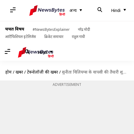
अन्य
Hindi
चर्चित विषय
#NewsBytesExplainer
नरेंद्र मोदी
आर्टिफिशियल इंटेलिजेंस
क्रिकेट समाचार
राहुल गांधी
Hindi
होम
/
खबरें
/
टेक्नोलॉजी की खबरें
/
सुनीता विलियम्स के वापसी की तैयारी शुरू, नासा ने क्रू-9 मिशन अंतरिक्ष यात्रियों ने किया क्वारंटीन
ADVERTISEMENT