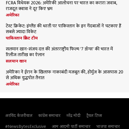
FCRA विधेयक 2026: अमेरिकी आलोचना पर भारत का करारा जवाब,
राजदूत क्वात्रा ने दूर किए भ्रम
अमेरिका
टेस्ट क्रिकेट: इंग्लैंड की धरती पर पाकिस्तान के इन गेंदबाजों ने चटकाए हैं
सबसे ज्यादा विकेट
पाकिस्तान क्रिकेट टीम
सलमान खान-संजय दत्त की अंतरराष्ट्रीय फिल्म '7 डॉग्स' की भारत में
रिलीज तारीख का ऐलान
सलमान खान
अमेरिका ने ईरान के खिलाफ नाकाबंदी मजबूत की, होर्मुज के आसपास 20
से अधिक युद्धपोत तैनात
अमेरिका
अरविंद केजरीवाल
कांग्रेस समाचार
नरेंद्र मोदी
ट्रैवल टिप्स
#NewsBytesExclusive
आम आदमी पार्टी समाचार
भाजपा समाचार