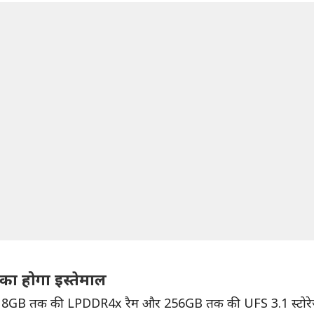
र का होगा इस्तेमाल
ै, जिसे 8GB तक की LPDDR4x रैम और 256GB तक की UFS 3.1 स्टोरेज