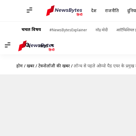
देश
राजनीति
दुनिय
चर्चित विषय
#NewsBytesExplainer
नरेंद्र मोदी
आर्टिफिशियल इ
Hindi
होम
/
खबरें
/
टेक्नोलॉजी की खबरें
/
लॉन्च से पहले ओप्पो पैड एयर के प्रमुख