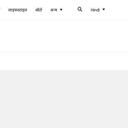
ब
लाइफस्टाइल
ऑटो
अन्य
Hindi