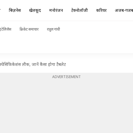
ा
बिज़नेस
खेलकूद
मनोरंजन
टेक्नोलॉजी
करियर
अजब-गज
ंटेलिजेंस
क्रिकेट समाचार
राहुल गांधी
 स्पेसिफिकेशंस लीक, जानें कैसा होगा टैबलेट
ADVERTISEMENT