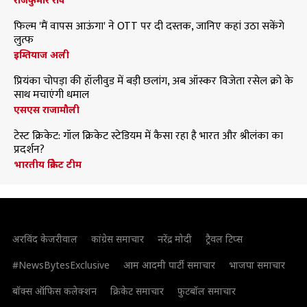
फिल्म 'मैं वापस आऊंगा' ने OTT पर दी दस्तक, जानिए कहां उठा सकेंगे
लुत्फ
इम्तियाज अली
प्रियंका चोपड़ा की हॉलीवुड में बड़ी छलांग, अब ऑस्कर विजेता रसेल क्रो के
साथ मचाएंगी धमाल
एसएस राजामौली
टेस्ट क्रिकेट: गॉल क्रिकेट स्टेडियम में कैसा रहा है भारत और श्रीलंका का
प्रदर्शन?
भारतीय क्रिकेट टीम
अरविंद केजरीवाल
कांग्रेस समाचार
नरेंद्र मोदी
ट्रैवल टिप्स
#NewsBytesExclusive
आम आदमी पार्टी समाचार
भाजपा समाचार
बॉक्स ऑफिस कलेक्शन
क्रिकेट समाचार
फुटबॉल समाचार