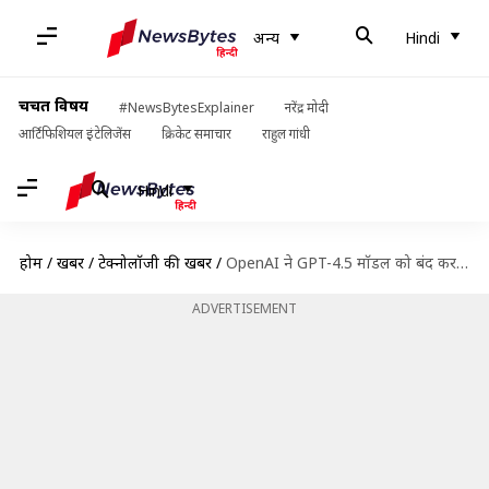
अन्य
Hindi
चर्चित विषय
#NewsBytesExplainer
नरेंद्र मोदी
आर्टिफिशियल इंटेलिजेंस
क्रिकेट समाचार
राहुल गांधी
Hindi
होम
/
खबरें
/
टेक्नोलॉजी की खबरें
/
OpenAI ने GPT-4.5 मॉडल को बंद करने का लिया फैसला, लॉन्च किया GPT-4.1
ADVERTISEMENT