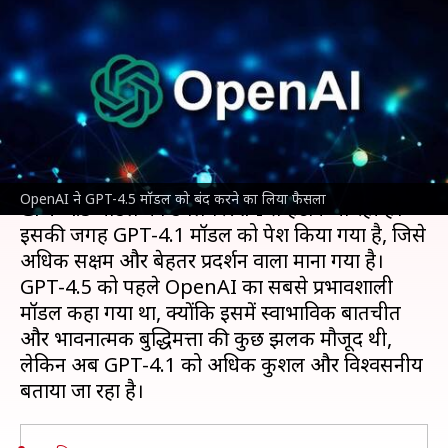
करने का लिया फैसला, लॉन्च किया
GPT-4.1
लेखन
Apr 15, 2025
10:01 am
बिश्वजीत कुमार
क्या है खबर?
आर्टिफिशियल इंटेलिजेंस
(AI) कंपनी
OpenAI
अपने
OpenAI ने GPT-4.5 मॉडल को बंद करने का लिया फैसला
GPT-4.5 मॉडल को डेवलपर API से हटाने जा रही है।
इसकी जगह GPT-4.1 मॉडल को पेश किया गया है, जिसे
अधिक सक्षम और बेहतर प्रदर्शन वाला माना गया है।
GPT-4.5 को पहले OpenAI का सबसे प्रभावशाली
मॉडल कहा गया था, क्योंकि इसमें स्वाभाविक बातचीत
और भावनात्मक बुद्धिमत्ता की कुछ झलक मौजूद थी,
लेकिन अब GPT-4.1 को अधिक कुशल और विश्वसनीय