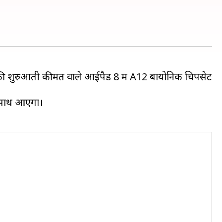
की शुरुआती कीमत वाले आईपैड 8 में A12 बायोनिक चिपसेट
े साथ आएगा।