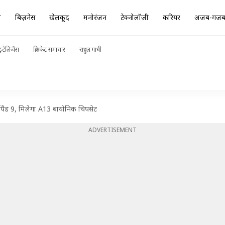
ा
बिज़नेस
खेलकूद
मनोरंजन
टेक्नोलॉजी
करियर
अजब-गज
ंटेलिजेंस
क्रिकेट समाचार
राहुल गांधी
पैड 9, मिलेगा A13 बायोनिक चिपसेट
ADVERTISEMENT