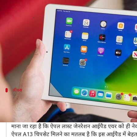
आईपैड 8 से सस्ता हो सकता है नया आ
लेखन
Dec 14, 2020
07:02 pm
प्राणेश तिवारी
क्या है खबर?
सितंबर 2020 में ऐपल की ओर से नया बेस लेवल आईपैड 8t
दिया गया है।
अब
रिपोर्ट्स
हैं कि अगले साल लॉन्च होने वाले आईपैड 9 
लीक्स
बेहतर परफॉर्मेंस मिलने का दावा
नेक्स्ट जेनरेशन आईपैड मॉडल में आईफोन 11 का चिपसेट मिलन
जो स्पेसिफिकेशंस बताई गई हैं, वो इस आईपैड से बेहतर परफॉर्म
माना जा रहा है कि ऐपल लास्ट जेनरेशन आईपैड एयर को ही ने
ऐपल A13 चिपसेट मिलने का मतलब है कि इस आईपैड में बेहत