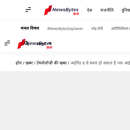
देश
राजनीति
दुनिय
चर्चित विषय
#NewsBytesExplainer
नरेंद्र मोदी
आर्टिफिशियल इ
Hindi
होम
/
खबरें
/
टेक्नोलॉजी की खबरें
/
आईपैड 8 से सस्ता हो सकता है नया आई