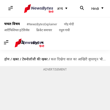
अन्य
Hindi
चर्चित विषय
#NewsBytesExplainer
नरेंद्र मोदी
आर्टिफिशियल इंटेलिजेंस
क्रिकेट समाचार
राहुल गांधी
Hindi
होम
/
खबरें
/
टेक्नोलॉजी की खबरें
/
कल दिखेगा साल का आखिरी सुपरमून 'बीवर मून', जानें कब और कैसे देखें
ADVERTISEMENT