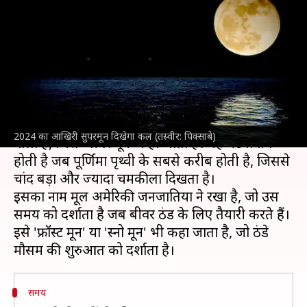
सुपरमून 'बीवर मून', जानें कब और
कैसे देखें
लेखन
Nov 15, 2024
03:12 pm
बिश्वजीत कुमार
क्या है खबर?
इस सप्ताहांत 2024 का आखिरी
सुपरमून
रात में चमकने
2024 का आखिरी सुपरमून दिखेगा कल (तस्वीर: पिक्साबे)
वाला है, जिसे 'बीवर मून' कहा जाता है। यह घटना तब
होती है जब पूर्णिमा पृथ्वी के सबसे करीब होती है, जिससे
चांद बड़ा और ज्यादा चमकीला दिखता है।
इसका नाम मूल अमेरिकी जनजातियों ने रखा है, जो उस
समय को दर्शाता है जब बीवर ठंड के लिए तैयारी करते हैं।
इसे 'फ्रॉस्ट मून' या 'स्नो मून' भी कहा जाता है, जो ठंडे
समय