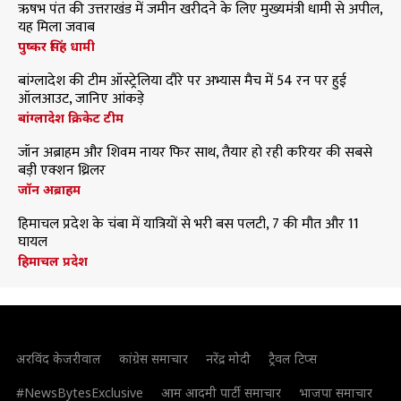
ऋषभ पंत की उत्तराखंड में जमीन खरीदने के लिए मुख्यमंत्री धामी से अपील,
यह मिला जवाब
पुष्कर सिंह धामी
बांग्लादेश की टीम ऑस्ट्रेलिया दौरे पर अभ्यास मैच में 54 रन पर हुई
ऑलआउट, जानिए आंकड़े
बांग्लादेश क्रिकेट टीम
जॉन अब्राहम और शिवम नायर फिर साथ, तैयार हो रही करियर की सबसे
बड़ी एक्शन थ्रिलर
जॉन अब्राहम
हिमाचल प्रदेश के चंबा में यात्रियों से भरी बस पलटी, 7 की मौत और 11
घायल
हिमाचल प्रदेश
अरविंद केजरीवाल
कांग्रेस समाचार
नरेंद्र मोदी
ट्रैवल टिप्स
#NewsBytesExclusive
आम आदमी पार्टी समाचार
भाजपा समाचार