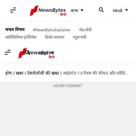
अन्य
Hindi
चर्चित विषय
#NewsBytesExplainer
नरेंद्र मोदी
आर्टिफिशियल इंटेलिजेंस
क्रिकेट समाचार
राहुल गांधी
Hindi
होम
/
खबरें
/
टेक्नोलॉजी की खबरें
/
आईफोन 14 मैक्स की कीमत और स्पेसिफिकेशन हुए लीक, लॉन्च में हो सकती है देरी
ADVERTISEMENT