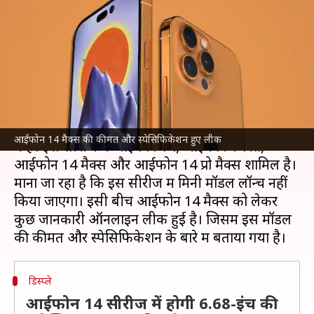
स्पेसिफिकेशन हुए लीक, लॉन्च में हो
सकती है देरी
लेखन
May 10, 2022
12:23 pm
रोहित राजपूत
क्या है खबर?
पिछले कुछ हफ्तों से
ऐपल
की
आईफोन 14 सीरीज
चर्चा
आईफोन 14 मैक्स की कीमत और स्पेसिफिकेशन हुए लीक
में है। इस सीरीज में आईफोन 14, आईफोन 14 प्रो,
आईफोन 14 मैक्स और आईफोन 14 प्रो मैक्स शामिल है।
माना जा रहा है कि इस सीरीज में मिनी मॉडल लॉन्च नहीं
किया जाएगा। इसी बीच आईफोन 14 मैक्स को लेकर
कुछ जानकारी ऑनलाइन लीक हुई है। जिसमें इस मॉडल
डिस्प्ले
आईफोन 14 सीरीज में होगी 6.68-इंच की