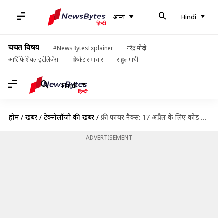
अन्य
Hindi
चर्चित विषय
#NewsBytesExplainer
नरेंद्र मोदी
आर्टिफिशियल इंटेलिजेंस
क्रिकेट समाचार
राहुल गांधी
Hindi
होम
/
खबरें
/
टेक्नोलॉजी की खबरें
/
फ्री फायर मैक्स: 17 अप्रैल के लिए कोड जारी, जानिए कैसे करें रिडीम
ADVERTISEMENT