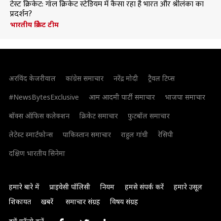
टेस्ट क्रिकेट: गॉल क्रिकेट स्टेडियम में कैसा रहा है भारत और श्रीलंका का
प्रदर्शन?
भारतीय क्रिकेट टीम
अरविंद केजरीवाल
कांग्रेस समाचार
नरेंद्र मोदी
ट्रैवल टिप्स
#NewsBytesExclusive
आम आदमी पार्टी समाचार
भाजपा समाचार
बॉक्स ऑफिस कलेक्शन
क्रिकेट समाचार
फुटबॉल समाचार
लेटेस्ट स्मार्टफोन्स
पाकिस्तान समाचार
राहुल गांधी
रेसिपी
दक्षिण भारतीय सिनेमा
हमारे बारे में
प्राइवेसी पॉलिसी
नियम
हमसे संपर्क करें
हमारे उसूल
शिकायत
खबरें
समाचार संग्रह
विषय संग्रह