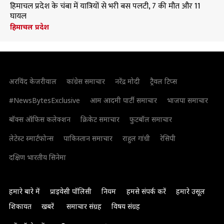
हिमाचल प्रदेश के चंबा में यात्रियों से भरी बस पलटी, 7 की मौत और 11
घायल
हिमाचल प्रदेश
अरविंद केजरीवाल
कांग्रेस समाचार
नरेंद्र मोदी
ट्रैवल टिप्स
#NewsBytesExclusive
आम आदमी पार्टी समाचार
भाजपा समाचार
बॉक्स ऑफिस कलेक्शन
क्रिकेट समाचार
फुटबॉल समाचार
लेटेस्ट स्मार्टफोन्स
पाकिस्तान समाचार
राहुल गांधी
रेसिपी
दक्षिण भारतीय सिनेमा
हमारे बारे में
प्राइवेसी पॉलिसी
नियम
हमसे संपर्क करें
हमारे उसूल
शिकायत
खबरें
समाचार संग्रह
विषय संग्रह