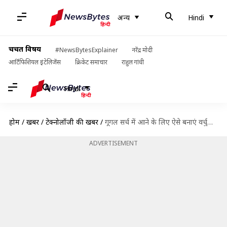
अन्य
Hindi
चर्चित विषय
#NewsBytesExplainer
नरेंद्र मोदी
आर्टिफिशियल इंटेलिजेंस
क्रिकेट समाचार
राहुल गांधी
Hindi
होम
/
खबरें
/
टेक्नोलॉजी की खबरें
/
गूगल सर्च में आने के लिए ऐसे बनाएं वर्चुअल विजिटिंग कार्ड, लिंक करें सोशल मीडिया अकाउंट्स
ADVERTISEMENT