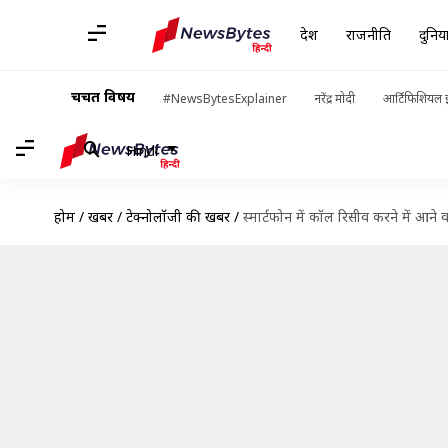
देश
राजनीति
दुनिय
चर्चित विषय
#NewsBytesExplainer
नरेंद्र मोदी
आर्टिफिशियल इ
Hindi
होम
/
खबरें
/
टेक्नोलॉजी की खबरें
/
स्मार्टफोन में कॉल रिसीव करने में आने व