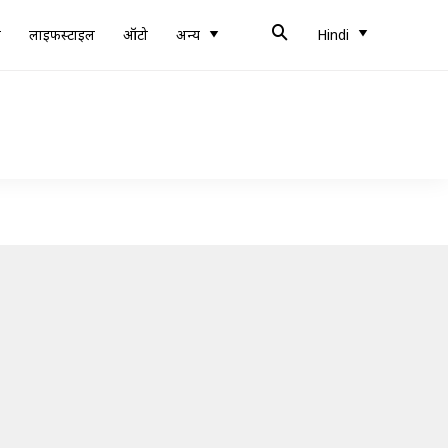
ब
लाइफस्टाइल
ऑटो
अन्य
Hindi