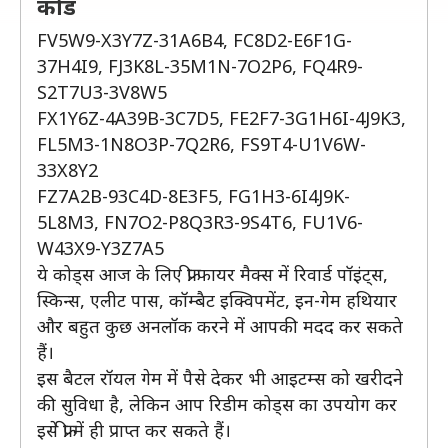
कोड
FV5W9-X3Y7Z-31A6B4, FC8D2-E6F1G-
37H4I9, FJ3K8L-35M1N-7O2P6, FQ4R9-
S2T7U3-3V8W5
FX1Y6Z-4A39B-3C7D5, FE2F7-3G1H6I-4J9K3,
FL5M3-1N8O3P-7Q2R6, FS9T4-U1V6W-
33X8Y2
FZ7A2B-93C4D-8E3F5, FG1H3-6I4J9K-
5L8M3, FN7O2-P8Q3R3-9S4T6, FU1V6-
W43X9-Y3Z7A5
ये कोड्स आज के लिए फ्री फायर मैक्स में रिवार्ड पॉइंट्स,
स्किन्स, एलीट पास, कॉम्बैट इक्विपमेंट, इन-गेम हथियार
और बहुत कुछ अनलॉक करने में आपकी मदद कर सकते
हैं।
इस बैटल रॉयल गेम में पैसे देकर भी आइटम्स को खरीदने
की सुविधा है, लेकिन आप रिडीम कोड्स का उपयोग कर
इसे फ्री में ही प्राप्त कर सकते हैं।