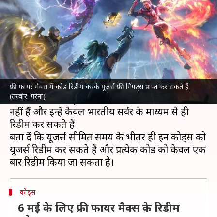
हुआ कोड, जानिए कैसे करें रिडीम
लेखन
May 06, 2024
09:10 am
बिश्वजीत कुमार
क्या है खबर?
फ्री फायर मैक्स
ने यूजर्स को बेहतर गेमिंग अनुभव देने के
लिए आज (6 मई) के रिडीम कोड्स जारी कर दिए हैं।
फ्री फायर मैक्स में कोड रिडीम करके यूजर्स फ्री गिफ्ट्स प्राप्त कर सकते हैं
(तस्वीर: गरेना)
जारी किए गए कोड्स VPN के जरिए उपयोग करने योग्य
नहीं हैं और इन्हें केवल भारतीय सर्वर के माध्यम से ही
रिडीम कर सकते हैं।
बता दें कि यूजर्स सीमित समय के भीतर ही इन कोड्स को
यूजर्स रिडीम कर सकते हैं और प्रत्येक कोड को केवल एक
कोड्स
6 मई के लिए फ्री फायर मैक्स के रिडीम