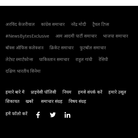
अरविंद केजरीवाल
कांग्रेस समाचार
नरेंद्र मोदी
ट्रैवल टिप्स
#NewsBytesExclusive
आम आदमी पार्टी समाचार
भाजपा समाचार
बॉक्स ऑफिस कलेक्शन
क्रिकेट समाचार
फुटबॉल समाचार
लेटेस्ट स्मार्टफोन्स
पाकिस्तान समाचार
राहुल गांधी
रेसिपी
दक्षिण भारतीय सिनेमा
हमारे बारे में
प्राइवेसी पॉलिसी
नियम
हमसे संपर्क करें
हमारे उसूल
शिकायत
खबरें
समाचार संग्रह
विषय संग्रह
हमें फॉलो करें