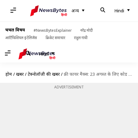
अन्य
Hindi
चर्चित विषय
#NewsBytesExplainer
नरेंद्र मोदी
आर्टिफिशियल इंटेलिजेंस
क्रिकेट समाचार
राहुल गांधी
Hindi
होम
/
खबरें
/
टेक्नोलॉजी की खबरें
/
फ्री फायर मैक्स: 23 अगस्त के लिए कोड जारी, रिडीम कर पाएं रिवॉर्ड पॉइंट्स
ADVERTISEMENT