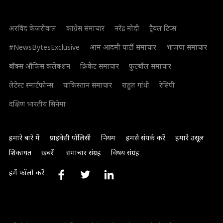
अरविंद केजरीवाल
कांग्रेस समाचार
नरेंद्र मोदी
ट्रैवल टिप्स
#NewsBytesExclusive
आम आदमी पार्टी समाचार
भाजपा समाचार
बॉक्स ऑफिस कलेक्शन
क्रिकेट समाचार
फुटबॉल समाचार
लेटेस्ट स्मार्टफोन्स
पाकिस्तान समाचार
राहुल गांधी
रेसिपी
दक्षिण भारतीय सिनेमा
हमारे बारे में
प्राइवेसी पॉलिसी
नियम
हमसे संपर्क करें
हमारे उसूल
शिकायत
खबरें
समाचार संग्रह
विषय संग्रह
हमें फॉलो करें