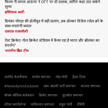
फिल्म 'मैं वापस आऊंगा' ने OTT पर दी दस्तक, जानिए कहां उठा सकेंगे
लुत्फ
इम्तियाज अली
प्रियंका चोपड़ा की हॉलीवुड में बड़ी छलांग, अब ऑस्कर विजेता रसेल क्रो के
साथ मचाएंगी धमाल
एसएस राजामौली
टेस्ट क्रिकेट: गॉल क्रिकेट स्टेडियम में कैसा रहा है भारत और श्रीलंका का
प्रदर्शन?
भारतीय क्रिकेट टीम
अरविंद केजरीवाल
कांग्रेस समाचार
नरेंद्र मोदी
ट्रैवल टिप्स
#NewsBytesExclusive
आम आदमी पार्टी समाचार
भाजपा समाचार
बॉक्स ऑफिस कलेक्शन
क्रिकेट समाचार
फुटबॉल समाचार
लेटेस्ट स्मार्टफोन्स
पाकिस्तान समाचार
राहुल गांधी
रेसिपी