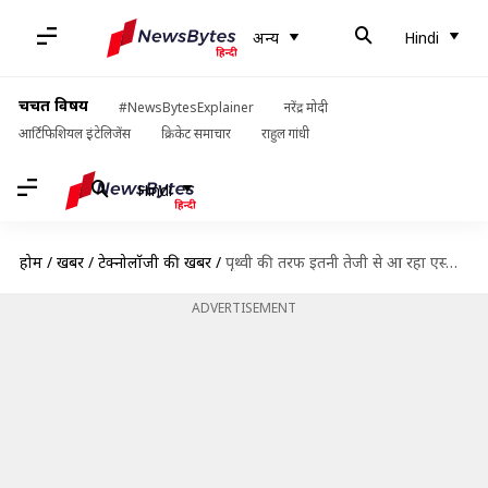
अन्य
Hindi
चर्चित विषय
#NewsBytesExplainer
नरेंद्र मोदी
आर्टिफिशियल इंटेलिजेंस
क्रिकेट समाचार
राहुल गांधी
Hindi
होम
/
खबरें
/
टेक्नोलॉजी की खबरें
/
पृथ्वी की तरफ इतनी तेजी से आ रहा एस्ट्रोयड, नासा ने जारी किया अलर्ट
ADVERTISEMENT