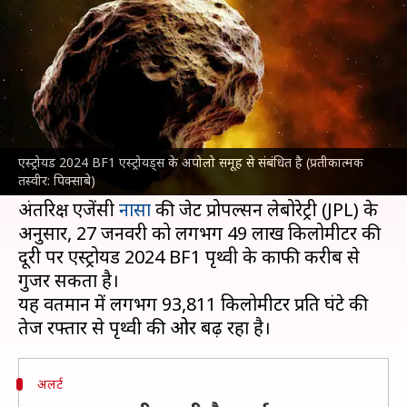
एस्ट्रोयड, नासा ने जारी किया अलर्ट
लेखन
Jan 25, 2024
09:23 am
बिश्वजीत कुमार
क्या है खबर?
एस्ट्रोयड 2024 BF1 नामक
एस्ट्रोयड
को लेकर नासा ने
अलर्ट जारी किया है, जो एस्ट्रोयड बेल्ट से रास्ता भटककर
एस्ट्रोयड 2024 BF1 एस्ट्रोयड्स के अपोलो समूह से संबंधित है (प्रतीकात्मक
तस्वीर: पिक्साबे)
तेजी से हमारे ग्रह की तरफ आ रहा है।
अंतरिक्ष एजेंसी
नासा
की जेट प्रोपल्सन लेबोरेट्री (JPL) के
अनुसार, 27 जनवरी को लगभग 49 लाख किलोमीटर की
दूरी पर एस्ट्रोयड 2024 BF1 पृथ्वी के काफी करीब से
गुजर सकता है।
यह वर्तमान में लगभग 93,811 किलोमीटर प्रति घंटे की
अलर्ट