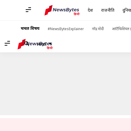
देश
राजनीति
दुनिय
होम
/
खबरें
/
राजनीति की खबरें
/
उत्तर प्रदेश के उप मुख्यमंत्री केशव मौर्या
चर्चित विषय
#NewsBytesExplainer
नरेंद्र मोदी
आर्टिफिशियल इ
Hindi