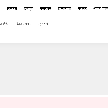
ा
बिज़नेस
खेलकूद
मनोरंजन
टेक्नोलॉजी
करियर
अजब-गज
 का प्रियंका गांधी पर पलटवार, बताया 'ट्विटर वाली नेता'
ADVERTISEMENT
ंटेलिजेंस
क्रिकेट समाचार
राहुल गांधी