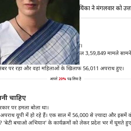
कोई फर्क नहीं पड़ता।
बसे अधिक अपराध
 2017 के अपराध संबंधी आंकड़े जारी किए थे।
 के खिलाफ अपराधों में वृद्धि हुई और ऐसे कुल 3,59,849 मामले साम
े नंबर पर रहा और वहां महिलाओं के खिलाफ 56,011 अपराध हुए।
आपने
20%
पढ़ लिया है
आनी चाहिए
 सरकार पर हमला बोला था।
क अपराध यूपी में हो रहे हैं। एक साल में 56,000 से ज़्यादा और इसमें व
? 'बेटी बचाओ अभियान' के कार्यक्रमों को लेकर प्रदेश भर में घूमते हुए