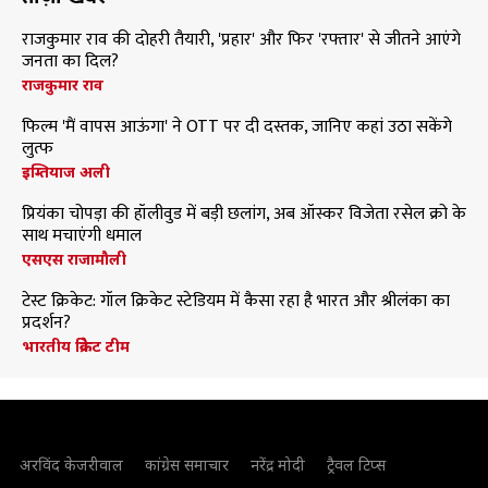
राजकुमार राव की दोहरी तैयारी, 'प्रहार' और फिर 'रफ्तार' से जीतने आएंगे
जनता का दिल?
राजकुमार राव
फिल्म 'मैं वापस आऊंगा' ने OTT पर दी दस्तक, जानिए कहां उठा सकेंगे
लुत्फ
इम्तियाज अली
प्रियंका चोपड़ा की हॉलीवुड में बड़ी छलांग, अब ऑस्कर विजेता रसेल क्रो के
साथ मचाएंगी धमाल
एसएस राजामौली
टेस्ट क्रिकेट: गॉल क्रिकेट स्टेडियम में कैसा रहा है भारत और श्रीलंका का
प्रदर्शन?
भारतीय क्रिकेट टीम
अरविंद केजरीवाल
कांग्रेस समाचार
नरेंद्र मोदी
ट्रैवल टिप्स