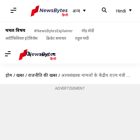
अन्य
Hindi
चर्चित विषय
#NewsBytesExplainer
नरेंद्र मोदी
आर्टिफिशियल इंटेलिजेंस
क्रिकेट समाचार
राहुल गांधी
Hindi
होम
/
खबरें
/
राजनीति की खबरें
/
अल्पसंख्यक मामलों के केंद्रीय राज्य मंत्री जॉर्ज कुरियन ने इस्तीफा दिया, राष्ट्रपति ने स्वीकारा
ADVERTISEMENT