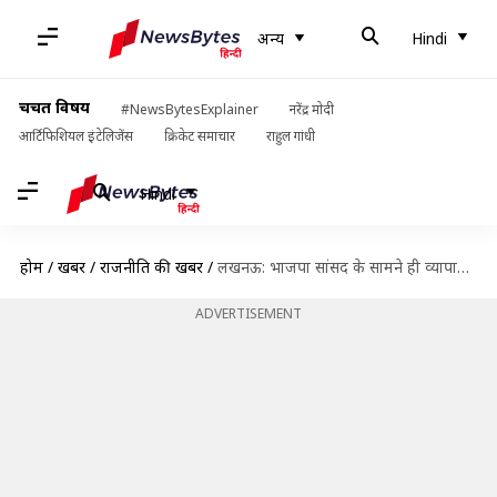
अन्य
Hindi
चर्चित विषय
#NewsBytesExplainer
नरेंद्र मोदी
आर्टिफिशियल इंटेलिजेंस
क्रिकेट समाचार
राहुल गांधी
Hindi
होम
/
खबरें
/
राजनीति की खबरें
/
लखनऊ: भाजपा सांसद के सामने ही व्यापारी बोले- आपके राज में अधिकारी बेलगाम हो गए हैं
ADVERTISEMENT