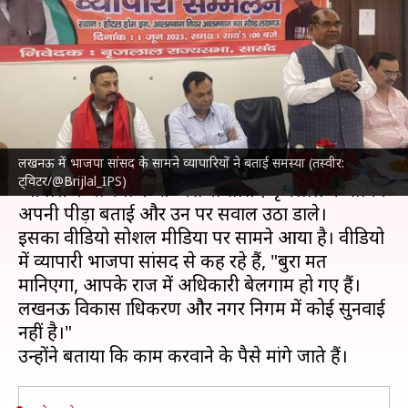
व्यापारी बोले- आपके राज में
अधिकारी बेलगाम हो गए हैं
लेखन
Jun 02, 2023
01:18 pm
गजेंद्र
क्या है खबर?
लखनऊ में भाजपा सांसद के सामने व्यापारियों ने बताई समस्या (तस्वीर:
उत्तर प्रदेश
की राजधानी लखनऊ में सम्मेलन के दौरान एक
ट्विटर/@Brijlal_IPS)
व्यापारी ने
भाजपा
के राज्यसभा सांसद बृजलाल के सामने
अपनी पीड़ा बताई और उन पर सवाल उठा डाले।
इसका वीडियो सोशल मीडिया पर सामने आया है। वीडियो
में व्यापारी भाजपा सांसद से कह रहे हैं, "बुरा मत
मानिएगा, आपके राज में अधिकारी बेलगाम हो गए हैं।
लखनऊ विकास प्राधिकरण और नगर निगम में कोई सुनवाई
नहीं है।"