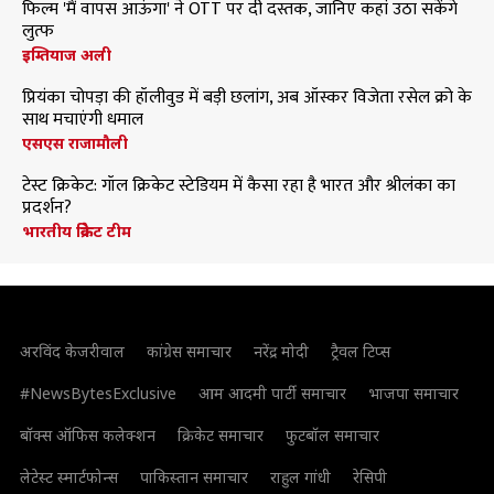
फिल्म 'मैं वापस आऊंगा' ने OTT पर दी दस्तक, जानिए कहां उठा सकेंगे
लुत्फ
इम्तियाज अली
प्रियंका चोपड़ा की हॉलीवुड में बड़ी छलांग, अब ऑस्कर विजेता रसेल क्रो के
साथ मचाएंगी धमाल
एसएस राजामौली
टेस्ट क्रिकेट: गॉल क्रिकेट स्टेडियम में कैसा रहा है भारत और श्रीलंका का
प्रदर्शन?
भारतीय क्रिकेट टीम
अरविंद केजरीवाल
कांग्रेस समाचार
नरेंद्र मोदी
ट्रैवल टिप्स
#NewsBytesExclusive
आम आदमी पार्टी समाचार
भाजपा समाचार
बॉक्स ऑफिस कलेक्शन
क्रिकेट समाचार
फुटबॉल समाचार
लेटेस्ट स्मार्टफोन्स
पाकिस्तान समाचार
राहुल गांधी
रेसिपी