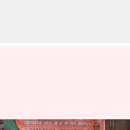
लखनऊ: भाजपा सांसद के सामने ही