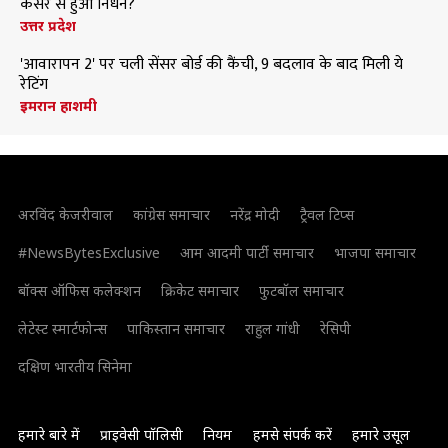
कैंसर से हुआ निधन?
उत्तर प्रदेश
'आवारापन 2' पर चली सेंसर बोर्ड की कैंची, 9 बदलाव के बाद मिली ये
रेटिंग
इमरान हाशमी
अरविंद केजरीवाल
कांग्रेस समाचार
नरेंद्र मोदी
ट्रैवल टिप्स
#NewsBytesExclusive
आम आदमी पार्टी समाचार
भाजपा समाचार
बॉक्स ऑफिस कलेक्शन
क्रिकेट समाचार
फुटबॉल समाचार
लेटेस्ट स्मार्टफोन्स
पाकिस्तान समाचार
राहुल गांधी
रेसिपी
दक्षिण भारतीय सिनेमा
हमारे बारे में
प्राइवेसी पॉलिसी
नियम
हमसे संपर्क करें
हमारे उसूल