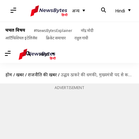
अन्य
Hindi
चर्चित विषय
#NewsBytesExplainer
नरेंद्र मोदी
आर्टिफिशियल इंटेलिजेंस
क्रिकेट समाचार
राहुल गांधी
Hindi
होम
/
खबरें
/
राजनीति की खबरें
/
उद्धव ठाकरे की धमकी, मुख्यमंत्री पद से कम पर समझौता नहीं, करेंगे अन्य विकल्पों पर विचार
ADVERTISEMENT