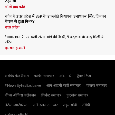
ठहराया
बॉम्बे हाई कोर्ट
कौन थे उत्तर प्रदेश में BSP के इकलौते विधायक उमाशंकर सिंह, जिनका
कैंसर से हुआ निधन?
उत्तर प्रदेश
'आवारापन 2' पर चली सेंसर बोर्ड की कैंची, 9 बदलाव के बाद मिली ये
रेटिंग
इमरान हाशमी
अरविंद केजरीवाल
कांग्रेस समाचार
नरेंद्र मोदी
ट्रैवल टिप्स
#NewsBytesExclusive
आम आदमी पार्टी समाचार
भाजपा समाचार
बॉक्स ऑफिस कलेक्शन
क्रिकेट समाचार
फुटबॉल समाचार
लेटेस्ट स्मार्टफोन्स
पाकिस्तान समाचार
राहुल गांधी
रेसिपी
दक्षिण भारतीय सिनेमा