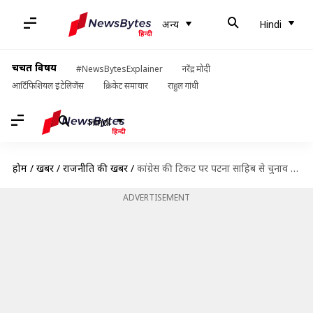
अन्य
Hindi
चर्चित विषय
#NewsBytesExplainer
नरेंद्र मोदी
आर्टिफिशियल इंटेलिजेंस
क्रिकेट समाचार
राहुल गांधी
Hindi
होम
/
खबरें
/
राजनीति की खबरें
/
कांग्रेस की टिकट पर पटना साहिब से चुनाव लड़ सकते हैं भाजपा के बागी शत्रुघ्न सिन्हा
ADVERTISEMENT