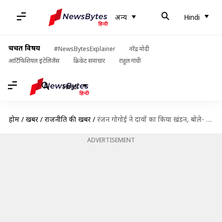
अन्य
Hindi
चर्चित विषय
#NewsBytesExplainer
नरेंद्र मोदी
आर्टिफिशियल इंटेलिजेंस
क्रिकेट समाचार
राहुल गांधी
Hindi
होम
/
खबरें
/
राजनीति की खबरें
/
रंजन गोगोई ने दावों का किया खंडन, बोले- मैं भाजपा का मुख्यमंत्री पद का उम्मीदवार नहीं
ADVERTISEMENT