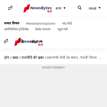
अन्य
Hindi
चर्चित विषय
#NewsBytesExplainer
नरेंद्र मोदी
आर्टिफिशियल इंटेलिजेंस
क्रिकेट समाचार
राहुल गांधी
Hindi
होम
/
खबरें
/
राजनीति की खबरें
/
प्रधानमंत्री मोदी का बयान, 'गजनी' फिल्म के नायक की तरह वादे भूल जाती है कांग्रेस
ADVERTISEMENT