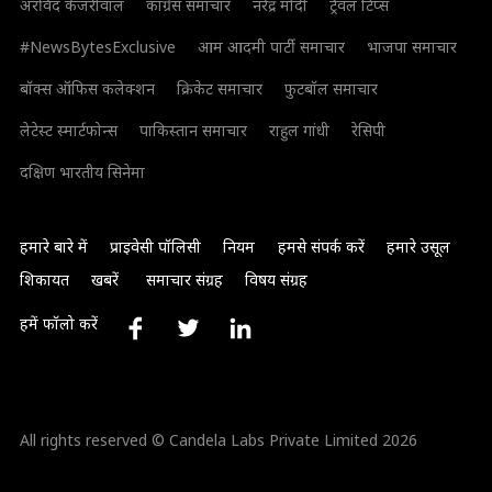
अरविंद केजरीवाल
कांग्रेस समाचार
नरेंद्र मोदी
ट्रैवल टिप्स
#NewsBytesExclusive
आम आदमी पार्टी समाचार
भाजपा समाचार
बॉक्स ऑफिस कलेक्शन
क्रिकेट समाचार
फुटबॉल समाचार
लेटेस्ट स्मार्टफोन्स
पाकिस्तान समाचार
राहुल गांधी
रेसिपी
दक्षिण भारतीय सिनेमा
हमारे बारे में
प्राइवेसी पॉलिसी
नियम
हमसे संपर्क करें
हमारे उसूल
शिकायत
खबरें
समाचार संग्रह
विषय संग्रह
हमें फॉलो करें
All rights reserved © Candela Labs Private Limited 2026