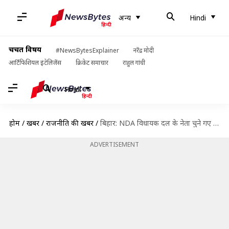
अन्य
Hindi
चर्चित विषय
#NewsBytesExplainer
नरेंद्र मोदी
आर्टिफिशियल इंटेलिजेंस
क्रिकेट समाचार
राहुल गांधी
Hindi
होम
/
खबरें
/
राजनीति की खबरें
/
बिहार: NDA विधायक दल के नेता चुने गए नीतीश कुमार, लगातार चौथी बार बनेंगे मुख्यमंत्री
ADVERTISEMENT