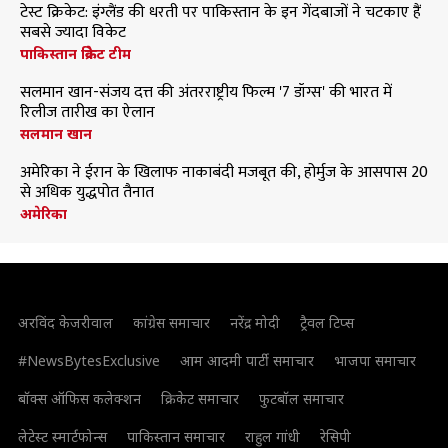
टेस्ट क्रिकेट: इंग्लैंड की धरती पर पाकिस्तान के इन गेंदबाजों ने चटकाए हैं
सबसे ज्यादा विकेट
पाकिस्तान क्रिकेट टीम
सलमान खान-संजय दत्त की अंतरराष्ट्रीय फिल्म '7 डॉग्स' की भारत में
रिलीज तारीख का ऐलान
सलमान खान
अमेरिका ने ईरान के खिलाफ नाकाबंदी मजबूत की, होर्मुज के आसपास 20
से अधिक युद्धपोत तैनात
अमेरिका
अरविंद केजरीवाल
कांग्रेस समाचार
नरेंद्र मोदी
ट्रैवल टिप्स
#NewsBytesExclusive
आम आदमी पार्टी समाचार
भाजपा समाचार
बॉक्स ऑफिस कलेक्शन
क्रिकेट समाचार
फुटबॉल समाचार
लेटेस्ट स्मार्टफोन्स
पाकिस्तान समाचार
राहुल गांधी
रेसिपी