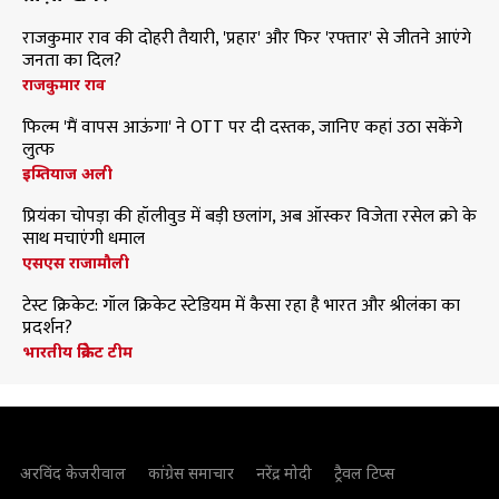
राजकुमार राव की दोहरी तैयारी, 'प्रहार' और फिर 'रफ्तार' से जीतने आएंगे
जनता का दिल?
राजकुमार राव
फिल्म 'मैं वापस आऊंगा' ने OTT पर दी दस्तक, जानिए कहां उठा सकेंगे
लुत्फ
इम्तियाज अली
प्रियंका चोपड़ा की हॉलीवुड में बड़ी छलांग, अब ऑस्कर विजेता रसेल क्रो के
साथ मचाएंगी धमाल
एसएस राजामौली
टेस्ट क्रिकेट: गॉल क्रिकेट स्टेडियम में कैसा रहा है भारत और श्रीलंका का
प्रदर्शन?
भारतीय क्रिकेट टीम
अरविंद केजरीवाल
कांग्रेस समाचार
नरेंद्र मोदी
ट्रैवल टिप्स