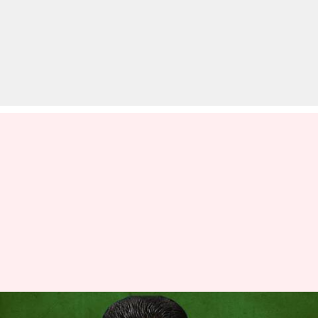
हरियाणा: भाजपा के घिरते ही दुष्यंत