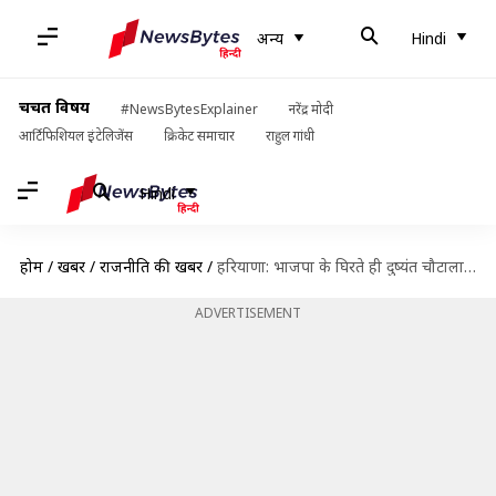
अन्य
Hindi
चर्चित विषय
#NewsBytesExplainer
नरेंद्र मोदी
आर्टिफिशियल इंटेलिजेंस
क्रिकेट समाचार
राहुल गांधी
Hindi
होम
/
खबरें
/
राजनीति की खबरें
/
हरियाणा: भाजपा के घिरते ही दुष्यंत चौटाला सक्रिय, बोले- कांग्रेस को समर्थन देने को तैयार
ADVERTISEMENT