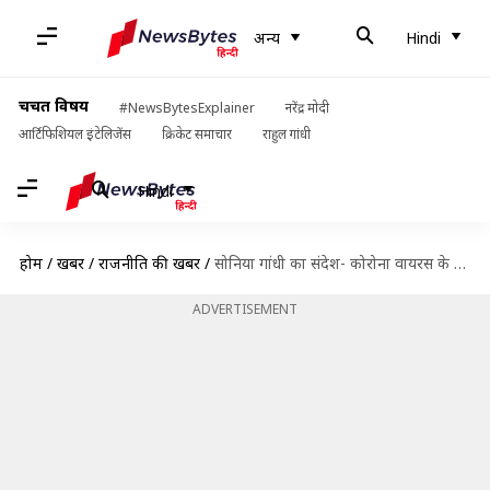
अन्य
Hindi
चर्चित विषय
#NewsBytesExplainer
नरेंद्र मोदी
आर्टिफिशियल इंटेलिजेंस
क्रिकेट समाचार
राहुल गांधी
Hindi
होम
/
खबरें
/
राजनीति की खबरें
/
सोनिया गांधी का संदेश- कोरोना वायरस के खिलाफ लड़ाई में देश के साथ है कांग्रेस
ADVERTISEMENT