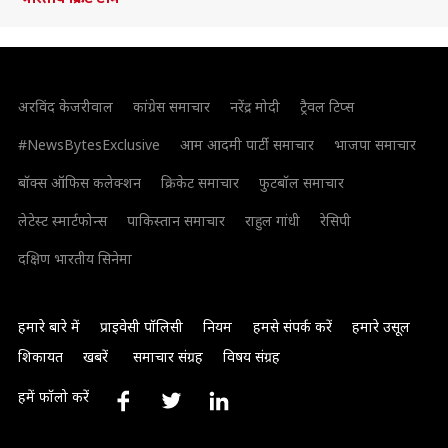
अरविंद केजरीवाल
कांग्रेस समाचार
नरेंद्र मोदी
ट्रैवल टिप्स
#NewsBytesExclusive
आम आदमी पार्टी समाचार
भाजपा समाचार
बॉक्स ऑफिस कलेक्शन
क्रिकेट समाचार
फुटबॉल समाचार
लेटेस्ट स्मार्टफोन्स
पाकिस्तान समाचार
राहुल गांधी
रेसिपी
दक्षिण भारतीय सिनेमा
हमारे बारे में
प्राइवेसी पॉलिसी
नियम
हमसे संपर्क करें
हमारे उसूल
शिकायत
खबरें
समाचार संग्रह
विषय संग्रह
हमें फॉलो करें