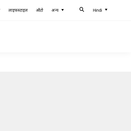
ब
लाइफस्टाइल
ऑटो
अन्य
Hindi