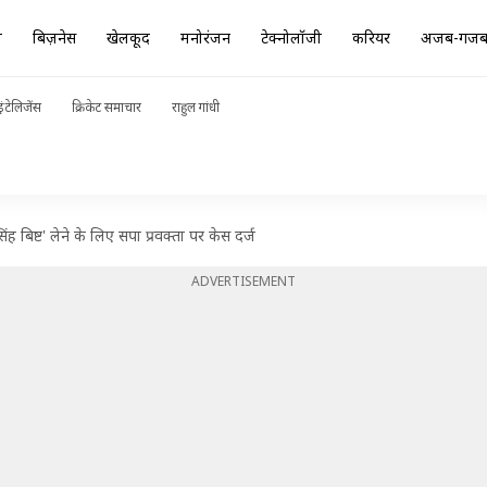
ा
बिज़नेस
खेलकूद
मनोरंजन
टेक्नोलॉजी
करियर
अजब-गज
ंटेलिजेंस
क्रिकेट समाचार
राहुल गांधी
िष्ट' लेने के लिए सपा प्रवक्ता पर केस दर्ज
ADVERTISEMENT