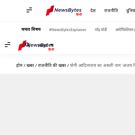
देश
राजनीति
दुनिय
चर्चित विषय
#NewsBytesExplainer
नरेंद्र मोदी
आर्टिफिशियल इ
Hindi
होम
/
खबरें
/
राजनीति की खबरें
/
योगी आदित्यनाथ का असली नाम 'अजय सिंह ब