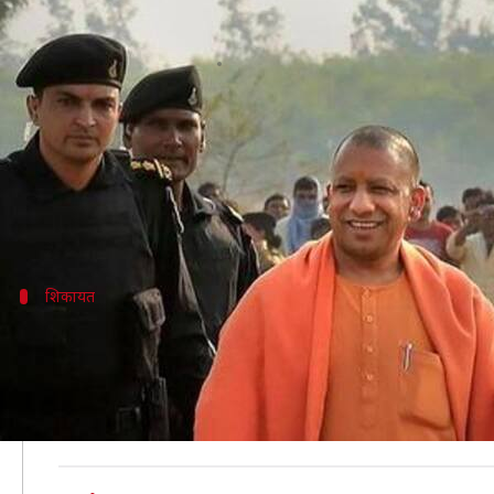
योगी आदित्यनाथ का असली नाम 'अजय सिं
लेखन
Dec 05, 2019
05:15 pm
मुकुल तोमर
क्या है खबर?
उत्तर प्रदेश के मुख्यमंत्री योगी आदित्यनाथ के लिए उनका अ
सिंह सोशल मीडिया पर योगी आदित्यनाथ के असली नाम का प्रय
शिकायत
क्या कहा गया शिकायत में?
वकील कमलेश चंद्र त्रिपाठी ने शिवपुर थाने में दर्ज कराई अपनी 
सनातन धर्म के करोड़ों लोगों की आस्था का केंद्र है। आईपी स
में आस्था रखने वालों की भावनाओं को ठेस पहुंचाते हैं।"