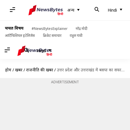
अन्य
Hindi
चर्चित विषय
#NewsBytesExplainer
नरेंद्र मोदी
आर्टिफिशियल इंटेलिजेंस
क्रिकेट समाचार
राहुल गांधी
Hindi
होम
/
खबरें
/
राजनीति की खबरें
/
उत्तर प्रदेश और उत्तराखंड में बसपा का सफाया, क्या खत्म हो रही मायावती की राजनीति?
ADVERTISEMENT