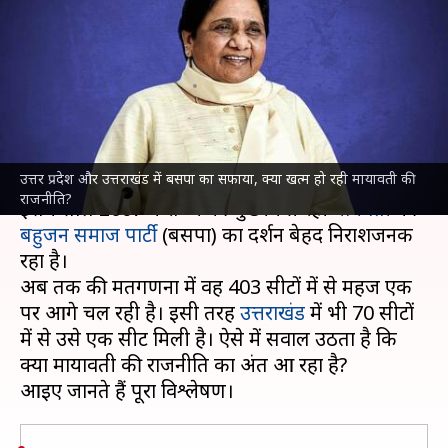
सफाया, क्या खत्म हो रही मायावती
की राजनीति?
लेखन
Mar 10, 2022
09:30 pm
भारत शर्मा
क्या है खबर?
उत्तर प्रदेश और उत्तराखंड में बसपा का सफाया, क्या खत्म हो रही मायावती की
उत्तर प्रदेश विधानसभा चुनावों
की मतगणना जारी है और
राजनीति?
इसमें साल 2007 में राज्य की मुख्यमंत्री रही
मायवती
की
बहुजन समाज पार्टी
(बसपा) का प्रदर्शन बेहद निराशजनक
रहा है।
अब तक की मतगणना में वह 403 सीटों में से महज एक
पर आगे चल रही है। इसी तरह
उत्तराखंड
में भी 70 सीटों
में से उसे एक सीट मिली है। ऐसे में सवाल उठता है कि
क्या मायावती की राजनीति का अंत आ रहा है?