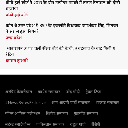
बॉम्बे हाई कोर्ट ने 2013 के यौन उत्पीड़न मामले में तरुण तेजपाल को दोषी
ठहराया
बॉम्बे हाई कोर्ट
कौन थे उत्तर प्रदेश में BSP के इकलौते विधायक उमाशंकर सिंह, जिनका
कैंसर से हुआ निधन?
उत्तर प्रदेश
'आवारापन 2' पर चली सेंसर बोर्ड की कैंची, 9 बदलाव के बाद मिली ये
रेटिंग
इमरान हाशमी
अरविंद केजरीवाल
कांग्रेस समाचार
नरेंद्र मोदी
ट्रैवल टिप्स
#NewsBytesExclusive
आम आदमी पार्टी समाचार
भाजपा समाचार
बॉक्स ऑफिस कलेक्शन
क्रिकेट समाचार
फुटबॉल समाचार
लेटेस्ट स्मार्टफोन्स
पाकिस्तान समाचार
राहुल गांधी
रेसिपी