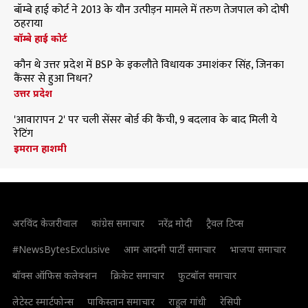
बॉम्बे हाई कोर्ट ने 2013 के यौन उत्पीड़न मामले में तरुण तेजपाल को दोषी
ठहराया
बॉम्बे हाई कोर्ट
कौन थे उत्तर प्रदेश में BSP के इकलौते विधायक उमाशंकर सिंह, जिनका
कैंसर से हुआ निधन?
उत्तर प्रदेश
'आवारापन 2' पर चली सेंसर बोर्ड की कैंची, 9 बदलाव के बाद मिली ये
रेटिंग
इमरान हाशमी
अरविंद केजरीवाल
कांग्रेस समाचार
नरेंद्र मोदी
ट्रैवल टिप्स
#NewsBytesExclusive
आम आदमी पार्टी समाचार
भाजपा समाचार
बॉक्स ऑफिस कलेक्शन
क्रिकेट समाचार
फुटबॉल समाचार
लेटेस्ट स्मार्टफोन्स
पाकिस्तान समाचार
राहुल गांधी
रेसिपी