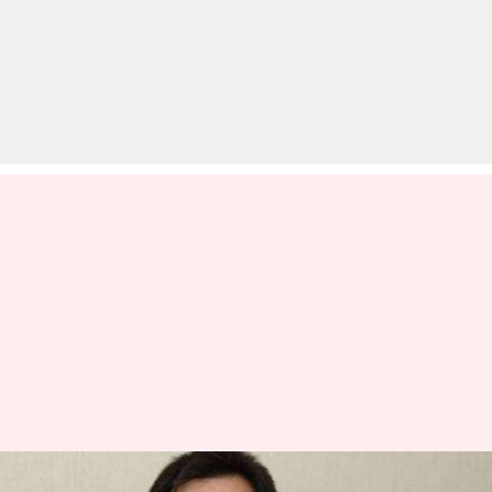
बिहार विधानसभा चुनाव: तेजस्वी