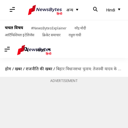
अन्य
Hindi
चर्चित विषय
#NewsBytesExplainer
नरेंद्र मोदी
आर्टिफिशियल इंटेलिजेंस
क्रिकेट समाचार
राहुल गांधी
Hindi
होम
/
खबरें
/
राजनीति की खबरें
/
बिहार विधानसभा चुनाव: तेजस्वी यादव के नेतृत्व में चुनाव लड़ेगा महागठबंधन, सीट बंटवारे पर बनी सहमति
ADVERTISEMENT