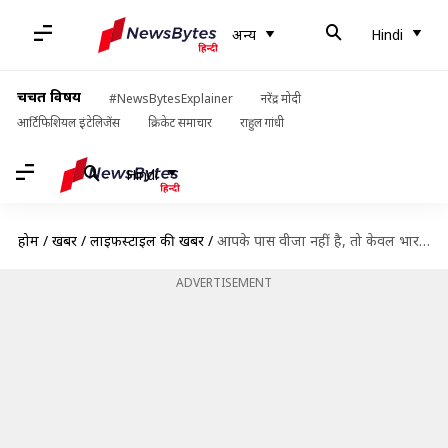
अन्य
Hindi
चर्चित विषय
#NewsBytesExplainer
नरेंद्र मोदी
आर्टिफिशियल इंटेलिजेंस
क्रिकेट समाचार
राहुल गांधी
Hindi
होम
/
खबरें
/
लाइफस्टाइल की खबरें
/
आपके पास वीजा नहीं है, तो केवल भारतीय पासपोर्ट से करें इन पाँच देशों की यात्रा
ADVERTISEMENT