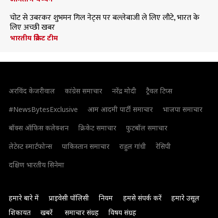
चोट से उबरकर शुभमन गिल नेट्स पर बल्लेबाजी ले लिए लौटे, भारत के
लिए अच्छी खबर
भारतीय क्रिकेट टीम
अरविंद केजरीवाल
कांग्रेस समाचार
नरेंद्र मोदी
ट्रैवल टिप्स
#NewsBytesExclusive
आम आदमी पार्टी समाचार
भाजपा समाचार
बॉक्स ऑफिस कलेक्शन
क्रिकेट समाचार
फुटबॉल समाचार
लेटेस्ट स्मार्टफोन्स
पाकिस्तान समाचार
राहुल गांधी
रेसिपी
दक्षिण भारतीय सिनेमा
हमारे बारे में
प्राइवेसी पॉलिसी
नियम
हमसे संपर्क करें
हमारे उसूल
शिकायत
खबरें
समाचार संग्रह
विषय संग्रह