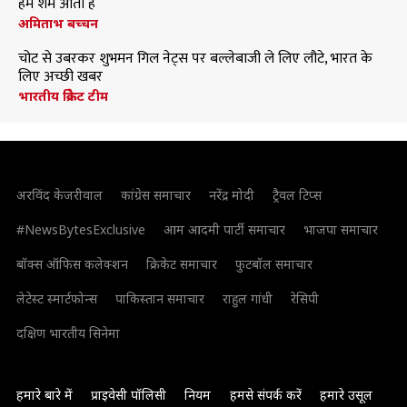
हमें शर्म आती है
अमिताभ बच्चन
चोट से उबरकर शुभमन गिल नेट्स पर बल्लेबाजी ले लिए लौटे, भारत के
लिए अच्छी खबर
भारतीय क्रिकेट टीम
अरविंद केजरीवाल
कांग्रेस समाचार
नरेंद्र मोदी
ट्रैवल टिप्स
#NewsBytesExclusive
आम आदमी पार्टी समाचार
भाजपा समाचार
बॉक्स ऑफिस कलेक्शन
क्रिकेट समाचार
फुटबॉल समाचार
लेटेस्ट स्मार्टफोन्स
पाकिस्तान समाचार
राहुल गांधी
रेसिपी
दक्षिण भारतीय सिनेमा
हमारे बारे में
प्राइवेसी पॉलिसी
नियम
हमसे संपर्क करें
हमारे उसूल