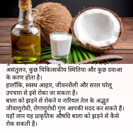
रोकें बालों का झड़ना, यहाँ जानें
तरीका
लेखन
Aug 03, 2019
02:40 pm
प्रदीप मौर्य
क्या है खबर?
बालों के झाड़ने का सामना करना हर किसी के लिए
मुश्किल होता है। यह आनुवंशिकता, उम्र बढ़ने, हार्मोनल
असंतुलन, कुछ चिकित्सकीय स्थितियों और कुछ दवाओं
के करण होता है।
हालाँकि, स्वस्थ आहार, जीवनशैली और सरल घरेलू
उपचारों से इसे रोका जा सकता है।
बालों को झड़ने से रोकने में नारियल तेल के अद्भुत
जीवाणुरोधी, रोगाणुरोधी गुण आपकी मदद कर सकते हैं।
यहाँ जानें यह प्राकृतिक औषधि बालों को झड़ने से कैसे