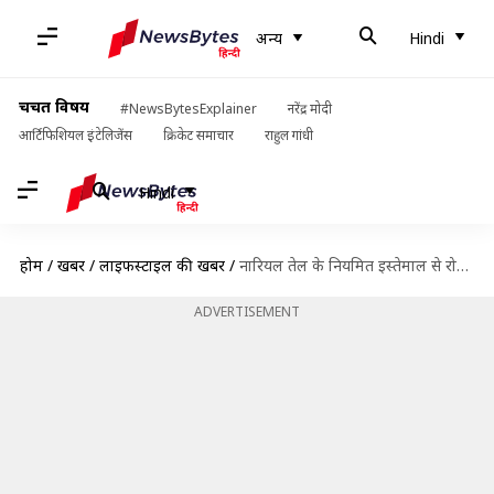
अन्य
Hindi
चर्चित विषय
#NewsBytesExplainer
नरेंद्र मोदी
आर्टिफिशियल इंटेलिजेंस
क्रिकेट समाचार
राहुल गांधी
Hindi
होम
/
खबरें
/
लाइफस्टाइल की खबरें
/
नारियल तेल के नियमित इस्तेमाल से रोकें बालों का झड़ना, यहाँ जानें तरीका
ADVERTISEMENT