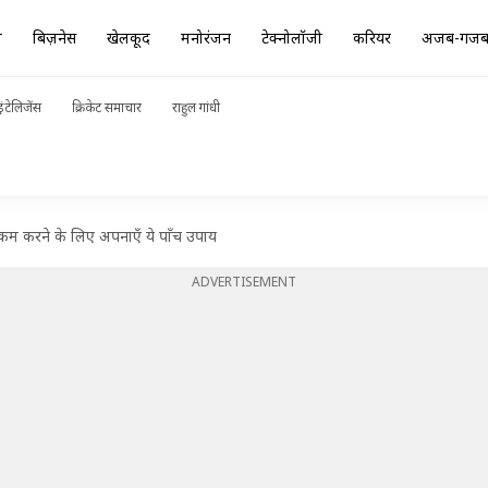
ा
बिज़नेस
खेलकूद
मनोरंजन
टेक्नोलॉजी
करियर
अजब-गज
ंटेलिजेंस
क्रिकेट समाचार
राहुल गांधी
जन कम करने के लिए अपनाएँ ये पाँच उपाय
ADVERTISEMENT