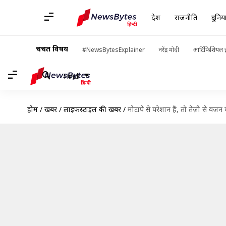
देश
राजनीति
दुनिय
चर्चित विषय
#NewsBytesExplainer
नरेंद्र मोदी
आर्टिफिशियल इ
Hindi
होम
/
खबरें
/
लाइफस्टाइल की खबरें
/
मोटापे से परेशान हैं, तो तेज़ी से व