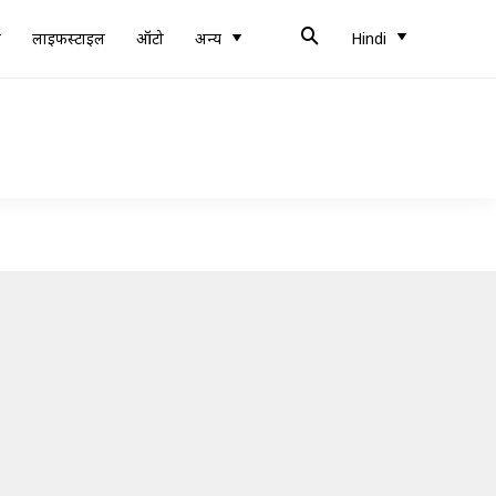
ब
लाइफस्टाइल
ऑटो
अन्य
Hindi