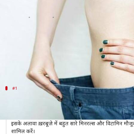
मोटापे से परेशान हैं, तो तेज़ी से वज
लेखन
Jul 10, 2019
01:20 pm
प्रदीप मौर्य
क्या है खबर?
आज के समय में ज़्यादातर लोगों के लिए मोटापा सबसे बड़ी 
जो लोग वजन कम करना चाहते हैं, उनके लिए ये समय सबसे अ
कम होता है।
#1
करें ख़रबूज़े का सेवन
ख़रबूज़ा एक स्वादिष्ट फल है, जो गर्मियों में काफ़ी लोगों द्वारा 
ख़रबूज़ा खाने से पेट काफ़ी समय तक भरा रहता है और इसमें मौजू
इसके अलावा ख़रबूज़े में बहुत सारे मिनरल्स और विटामिन मौज
शामिल करें।