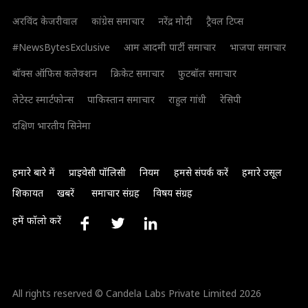
अरविंद केजरीवाल
कांग्रेस समाचार
नरेंद्र मोदी
ट्रैवल टिप्स
#NewsBytesExclusive
आम आदमी पार्टी समाचार
भाजपा समाचार
बॉक्स ऑफिस कलेक्शन
क्रिकेट समाचार
फुटबॉल समाचार
लेटेस्ट स्मार्टफोन्स
पाकिस्तान समाचार
राहुल गांधी
रेसिपी
दक्षिण भारतीय सिनेमा
हमारे बारे में
प्राइवेसी पॉलिसी
नियम
हमसे संपर्क करें
हमारे उसूल
शिकायत
खबरें
समाचार संग्रह
विषय संग्रह
हमें फॉलो करें
All rights reserved © Candela Labs Private Limited 2026