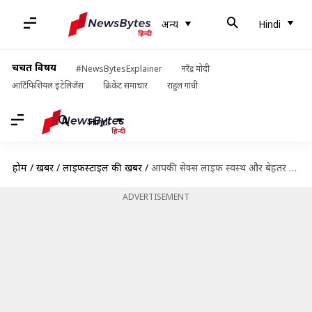
अन्य
Hindi
चर्चित विषय
#NewsBytesExplainer
नरेंद्र मोदी
आर्टिफिशियल इंटेलिजेंस
क्रिकेट समाचार
राहुल गांधी
Hindi
होम
/
खबरें
/
लाइफस्टाइल की खबरें
/
आपकी सेक्स लाइफ स्वस्थ और बेहतर नहीं हैं, तो मदद करेंगी ये पाँच एक्सरसाइज
ADVERTISEMENT