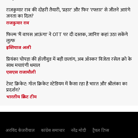
राजकुमार राव की दोहरी तैयारी, 'प्रहार' और फिर 'रफ्तार' से जीतने आएंगे
जनता का दिल?
राजकुमार राव
फिल्म 'मैं वापस आऊंगा' ने OTT पर दी दस्तक, जानिए कहां उठा सकेंगे
लुत्फ
इम्तियाज अली
प्रियंका चोपड़ा की हॉलीवुड में बड़ी छलांग, अब ऑस्कर विजेता रसेल क्रो के
साथ मचाएंगी धमाल
एसएस राजामौली
टेस्ट क्रिकेट: गॉल क्रिकेट स्टेडियम में कैसा रहा है भारत और श्रीलंका का
प्रदर्शन?
भारतीय क्रिकेट टीम
अरविंद केजरीवाल
कांग्रेस समाचार
नरेंद्र मोदी
ट्रैवल टिप्स