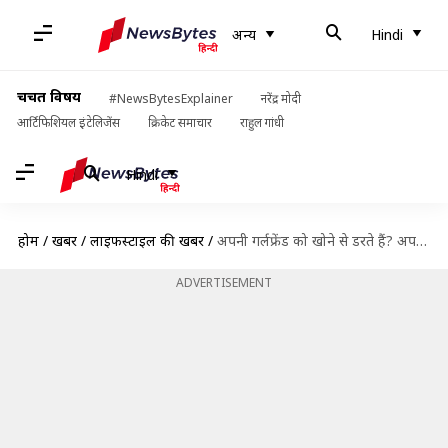
अन्य
Hindi
चर्चित विषय
#NewsBytesExplainer
नरेंद्र मोदी
आर्टिफिशियल इंटेलिजेंस
क्रिकेट समाचार
राहुल गांधी
Hindi
होम
/
खबरें
/
लाइफस्टाइल की खबरें
/
अपनी गर्लफ्रेंड को खोने से डरते हैं? अपनाएँ ये टिप्स
ADVERTISEMENT