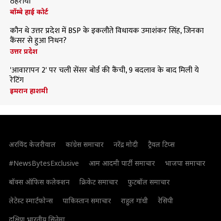
ठहराया
बॉम्बे हाई कोर्ट
कौन थे उत्तर प्रदेश में BSP के इकलौते विधायक उमाशंकर सिंह, जिनका
कैंसर से हुआ निधन?
उत्तर प्रदेश
'आवारापन 2' पर चली सेंसर बोर्ड की कैंची, 9 बदलाव के बाद मिली ये
रेटिंग
इमरान हाशमी
अरविंद केजरीवाल
कांग्रेस समाचार
नरेंद्र मोदी
ट्रैवल टिप्स
#NewsBytesExclusive
आम आदमी पार्टी समाचार
भाजपा समाचार
बॉक्स ऑफिस कलेक्शन
क्रिकेट समाचार
फुटबॉल समाचार
लेटेस्ट स्मार्टफोन्स
पाकिस्तान समाचार
राहुल गांधी
रेसिपी
दक्षिण भारतीय सिनेमा