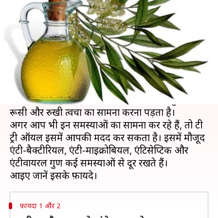
वाली इन गंभीर समस्याओं का इलाज
लेखन
Apr 25, 2019
01:05 pm
प्रदीप मौर्य
क्या है खबर?
गर्मियों में व्यक्ति को कई तरह की
शारीरिक
और त्वचा
संबंधी समस्याओं का सामना करना पड़ता है।
त्वचा की बात करें तो ज़्यादातर लोगों को कील-मुहाँसे,
रूसी और रुखी त्वचा का सामना करना पड़ता है।
अगर आप भी इन समस्याओं का सामना कर रहे हैं, तो टी
ट्री ऑयल इसमें आपकी मदद कर सकता है। इसमें मौजूद
एंटी-बैक्टीरियल, एंटी-माइक्रोबियल, एंटिसेप्टिक और
एंटीवायरल गुण कई समस्याओं से दूर रखते हैं।
फ़ायदा 1 और 2