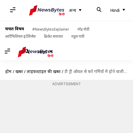
अन्य
Hindi
चर्चित विषय
#NewsBytesExplainer
नरेंद्र मोदी
आर्टिफिशियल इंटेलिजेंस
क्रिकेट समाचार
राहुल गांधी
Hindi
होम
/
खबरें
/
लाइफस्टाइल की खबरें
/
टी ट्री ऑयल से करें गर्मियों में होने वाली इन गंभीर समस्याओं का इलाज
ADVERTISEMENT