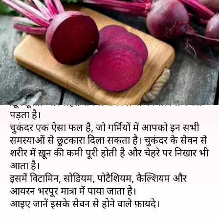
दिखना चाहते हैं तो करें चुकंदर का
सेवन, मिलेंगे ये फ़ायदे
लेखन
May 08, 2019
12:53 pm
प्रदीप मौर्य
क्या है खबर?
गर्मी का मौसम चल रहा है, ऐसे में ज़्यादातर लोगों को
ख़ूबसूरती और सेहत संबंधी समस्याओं का सामना करना
पड़ता है।
चुकंदर एक ऐसा फल है, जो गर्मियों में आपको इन सभी
समस्याओं से छुटकारा दिला सकता है। चुकंदर के सेवन से
शरीर में ख़ून की कमी पूरी होती है और चेहरे पर निखार भी
आता है।
इसमें विटामिन, सोडियम, पोटैशियम, कैल्शियम और
आयरन भरपूर मात्रा में पाया जाता है।