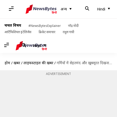
अन्य
Hindi
चर्चित विषय
#NewsBytesExplainer
नरेंद्र मोदी
आर्टिफिशियल इंटेलिजेंस
क्रिकेट समाचार
राहुल गांधी
Hindi
होम
/
खबरें
/
लाइफस्टाइल की खबरें
/
गर्मियों में सेहतमंद और ख़ूबसूरत दिखना चाहते हैं तो करें चुकंदर का सेवन, मिलेंगे ये फ़ायदे
ADVERTISEMENT