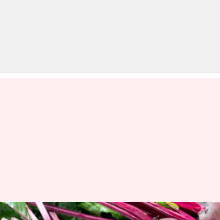
गर्मियों में सेहतमंद और ख़ूबसूरत