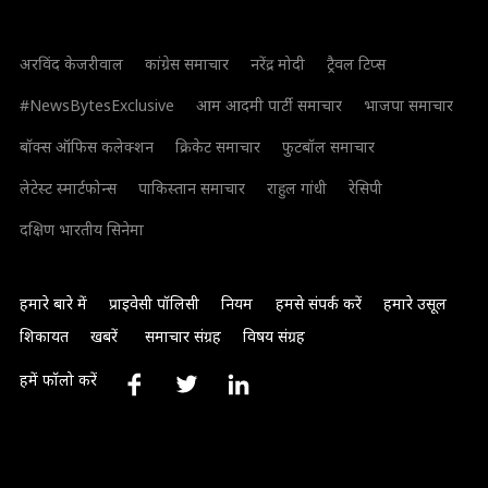
अरविंद केजरीवाल
कांग्रेस समाचार
नरेंद्र मोदी
ट्रैवल टिप्स
#NewsBytesExclusive
आम आदमी पार्टी समाचार
भाजपा समाचार
बॉक्स ऑफिस कलेक्शन
क्रिकेट समाचार
फुटबॉल समाचार
लेटेस्ट स्मार्टफोन्स
पाकिस्तान समाचार
राहुल गांधी
रेसिपी
दक्षिण भारतीय सिनेमा
हमारे बारे में
प्राइवेसी पॉलिसी
नियम
हमसे संपर्क करें
हमारे उसूल
शिकायत
खबरें
समाचार संग्रह
विषय संग्रह
हमें फॉलो करें