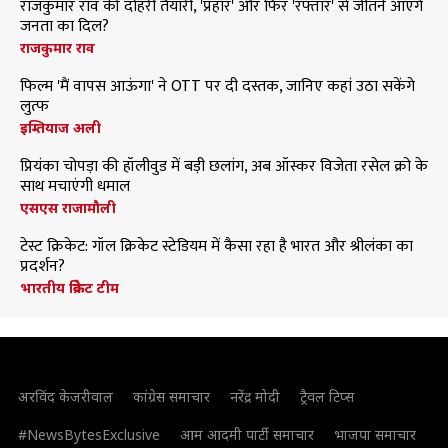
राजकुमार राव की दोहरी तैयारी, 'प्रहार' और फिर 'रफ्तार' से जीतने आएंगे
जनता का दिल?
राजकुमार राव
फिल्म 'मैं वापस आऊंगा' ने OTT पर दी दस्तक, जानिए कहां उठा सकेंगे
लुत्फ
इम्तियाज अली
प्रियंका चोपड़ा की हॉलीवुड में बड़ी छलांग, अब ऑस्कर विजेता रसेल क्रो के
साथ मचाएंगी धमाल
एसएस राजामौली
टेस्ट क्रिकेट: गॉल क्रिकेट स्टेडियम में कैसा रहा है भारत और श्रीलंका का
प्रदर्शन?
भारतीय क्रिकेट टीम
अरविंद केजरीवाल
कांग्रेस समाचार
नरेंद्र मोदी
ट्रैवल टिप्स
#NewsBytesExclusive
आम आदमी पार्टी समाचार
भाजपा समाचार