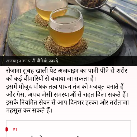
जो आपको हैरान कर देंगे
लेखन
Jan 30, 2025
01:11 pm
अंजली
क्या है खबर?
अजवाइन का पानी पीना सेहत के लिए बहुत फायदेमंद
होता है। यह न केवल पाचन को सुधारता है बल्कि कई
अजवाइन का पानी पीने के फायदे
अन्य
स्वास्थ्य
लाभ भी देता है।
रोजाना सुबह खाली पेट अजवाइन का पानी पीने से शरीर
को कई बीमारियों से बचाया जा सकता है।
इसमें मौजूद पोषक तत्व पाचन तंत्र को मजबूत बनाते हैं
और गैस, अपच जैसी समस्याओं से राहत दिला सकते हैं।
इसके नियमित सेवन से आप दिनभर हल्का और तरोताजा
#1