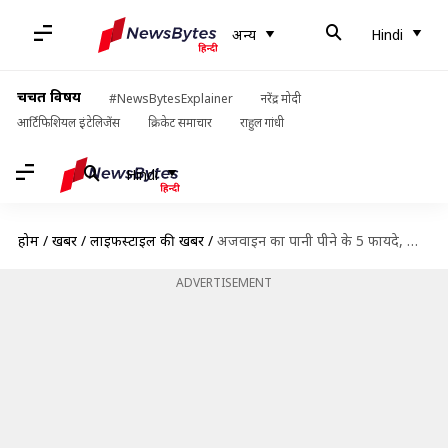
अन्य
Hindi
चर्चित विषय
#NewsBytesExplainer
नरेंद्र मोदी
आर्टिफिशियल इंटेलिजेंस
क्रिकेट समाचार
राहुल गांधी
Hindi
होम
/
खबरें
/
लाइफस्टाइल की खबरें
/
अजवाइन का पानी पीने के 5 फायदे, जो आपको हैरान कर देंगे
ADVERTISEMENT