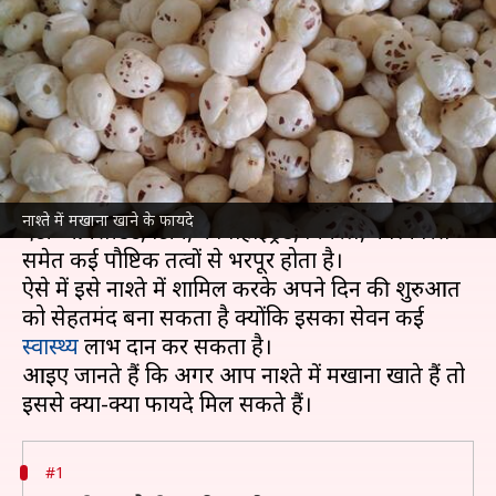
मखाने, मिलेंगे स्वास्थ्य से जुड़े कई
लाभ
लेखन
Jan 17, 2025
12:07 pm
अंजली
क्या है खबर?
मखाना एक प्रकार का सूखा मेवा होता है, जो कैल्शियम,
नाश्ते में मखाना खाने के फायदे
एंटी-ऑक्सीडेंट, प्रोटीन, कार्बोहाइड्रेड, मिनरल, फॉस्फोरस
समेत कई पौष्टिक तत्वों से भरपूर होता है।
ऐसे में इसे नाश्ते में शामिल करके अपने दिन की शुरुआत
को सेहतमंद बना सकता है क्योंकि इसका सेवन कई
स्वास्थ्य
लाभ प्रदान कर सकता है।
आइए जानते हैं कि अगर आप नाश्ते में मखाना खाते हैं तो
#1