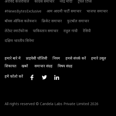
अरविंद केजरीवाल
कांग्रेस समाचार
नरेंद्र मोदी
ट्रैवल टिप्स
#NewsBytesExclusive
आम आदमी पार्टी समाचार
भाजपा समाचार
बॉक्स ऑफिस कलेक्शन
क्रिकेट समाचार
फुटबॉल समाचार
लेटेस्ट स्मार्टफोन्स
पाकिस्तान समाचार
राहुल गांधी
रेसिपी
दक्षिण भारतीय सिनेमा
हमारे बारे में
प्राइवेसी पॉलिसी
नियम
हमसे संपर्क करें
हमारे उसूल
शिकायत
खबरें
समाचार संग्रह
विषय संग्रह
हमें फॉलो करें
All rights reserved © Candela Labs Private Limited 2026