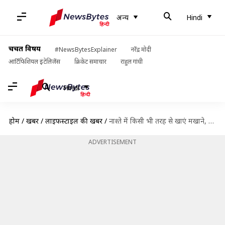
अन्य
Hindi
चर्चित विषय
#NewsBytesExplainer
नरेंद्र मोदी
आर्टिफिशियल इंटेलिजेंस
क्रिकेट समाचार
राहुल गांधी
Hindi
होम
/
खबरें
/
लाइफस्टाइल की खबरें
/
नाश्ते में किसी भी तरह से खाएं मखाने, मिलेंगे स्वास्थ्य से जुड़े कई लाभ
ADVERTISEMENT