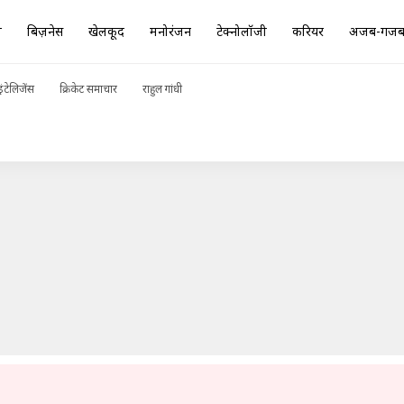
ा
बिज़नेस
खेलकूद
मनोरंजन
टेक्नोलॉजी
करियर
अजब-गज
नंदन, मई तक पूरे हो जाएंगे मेडिकल टेस्ट
ADVERTISEMENT
ंटेलिजेंस
क्रिकेट समाचार
राहुल गांधी