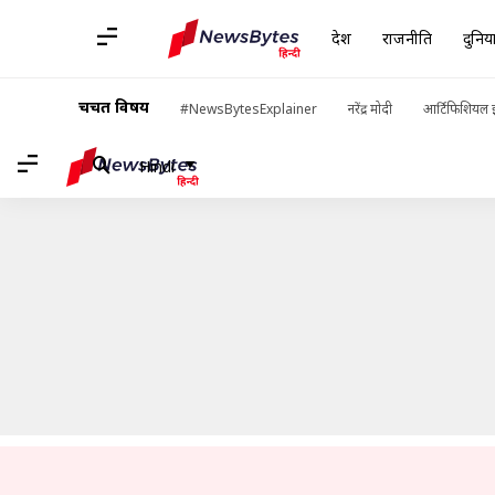
देश
राजनीति
दुनिय
होम
/
खबरें
/
देश की खबरें
/
फिर लड़ाकू विमान उड़ा सकेंगे विंग कमांडर अभि
चर्चित विषय
#NewsBytesExplainer
नरेंद्र मोदी
आर्टिफिशियल इ
Hindi