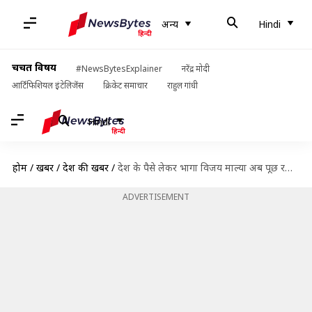
अन्य
Hindi
चर्चित विषय
#NewsBytesExplainer
नरेंद्र मोदी
आर्टिफिशियल इंटेलिजेंस
क्रिकेट समाचार
राहुल गांधी
Hindi
होम
/
खबरें
/
देश की खबरें
/
देश के पैसे लेकर भागा विजय माल्या अब पूछ रहा- कहां है न्याय?
ADVERTISEMENT