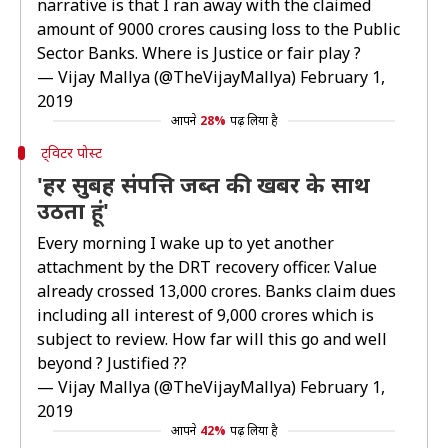
narrative is that I ran away with the claimed
amount of 9000 crores causing loss to the Public
Sector Banks. Where is Justice or fair play ?
— Vijay Mallya (@TheVijayMallya)
February 1,
2019
आपने
28%
पढ़ लिया है
ट्विटर पोस्ट
'हर सुबह संपत्ति जब्त की खबर के साथ
उठता हूं'
Every morning I wake up to yet another
attachment by the DRT recovery officer. Value
already crossed 13,000 crores. Banks claim dues
including all interest of 9,000 crores which is
subject to review. How far will this go and well
beyond ? Justified ??
— Vijay Mallya (@TheVijayMallya)
February 1,
2019
आपने
42%
पढ़ लिया है