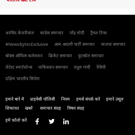
अरविंद केजरीवाल
कांग्रेस समाचार
नरेंद्र मोदी
ट्रैवल टिप्स
#NewsBytesExclusive
आम आदमी पार्टी समाचार
भाजपा समाचार
बॉक्स ऑफिस कलेक्शन
क्रिकेट समाचार
फुटबॉल समाचार
लेटेस्ट स्मार्टफोन्स
पाकिस्तान समाचार
राहुल गांधी
रेसिपी
दक्षिण भारतीय सिनेमा
हमारे बारे में
प्राइवेसी पॉलिसी
नियम
हमसे संपर्क करें
हमारे उसूल
शिकायत
खबरें
समाचार संग्रह
विषय संग्रह
हमें फॉलो करें