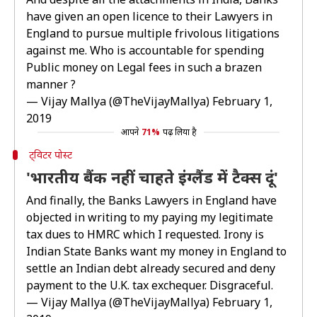
have given an open licence to their Lawyers in
England to pursue multiple frivolous litigations
against me. Who is accountable for spending
Public money on Legal fees in such a brazen
manner ?
— Vijay Mallya (@TheVijayMallya)
February 1,
2019
आपने
71%
पढ़ लिया है
ट्विटर पोस्ट
'भारतीय बैंक नहीं चाहते इंग्लैंड में टैक्स दूं'
And finally, the Banks Lawyers in England have
objected in writing to my paying my legitimate
tax dues to HMRC which I requested. Irony is
Indian State Banks want my money in England to
settle an Indian debt already secured and deny
payment to the U.K. tax exchequer. Disgraceful.
— Vijay Mallya (@TheVijayMallya)
February 1,